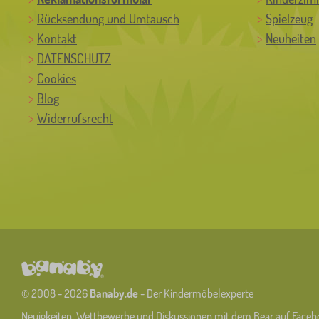
Rücksendung und Umtausch
Spielzeug
Kontakt
Neuheiten
DATENSCHUTZ
Cookies
Blog
Widerrufsrecht
© 2008 - 2026
Banaby.de
- Der Kindermöbelexperte
Neuigkeiten, Wettbewerbe und Diskussionen mit dem Bear auf Faceb