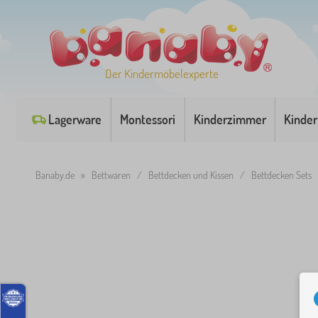
Der Kindermöbelexperte
Lagerware
Montessori
Kinderzimmer
Kinder
Banaby.de
»
Bettwaren
/
Bettdecken und Kissen
/
Bettdecken Sets