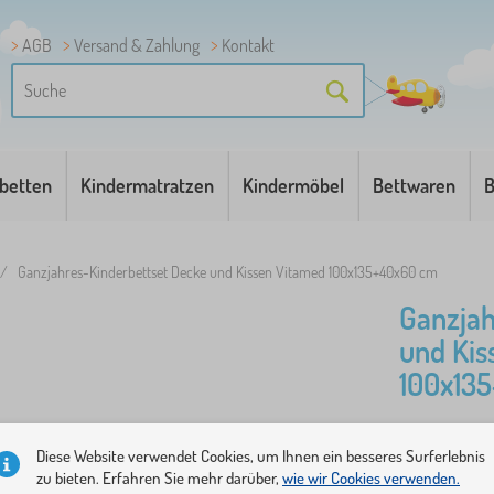
AGB
Versand & Zahlung
Kontakt
betten
Kindermatratzen
Kindermöbel
Bettwaren
B
/
Ganzjahres-Kinderbettset Decke und Kissen Vitamed 100x135+40x60 cm
Ganzjah
und Kis
100x13
Ganzjahres
Diese Website verwendet Cookies, um Ihnen ein besseres Surferlebnis
gesundheitl
zu bieten. Erfahren Sie mehr darüber,
wie wir Cookies verwenden.