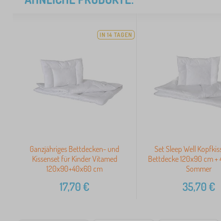
IN 14 TAGEN
Ganzjähriges Bettdecken- und
Set Sleep Well Kopfki
Kissenset für Kinder Vitamed
Bettdecke 120x90 cm +
120x90+40x60 cm
Sommer
17,70
€
35,70
€