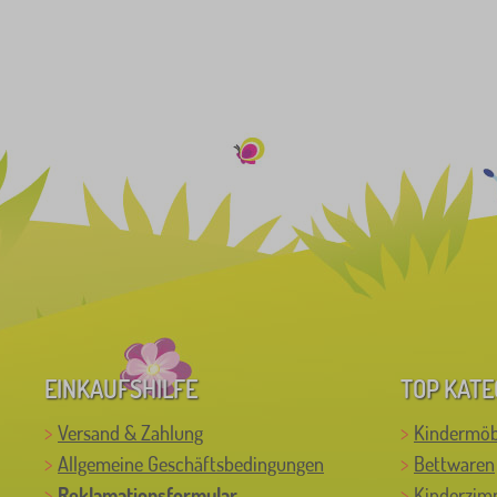
EINKAUFSHILFE
TOP KATE
Versand & Zahlung
Kindermöb
Allgemeine Geschäftsbedingungen
Bettwaren
Reklamationsformular
Kinderzim