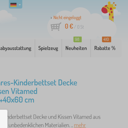
Nicht eingeloggt
0 €
/
0
St
98
410
abyausstattung
Spielzeug
Neuheiten
Rabatte %
res-Kinderbettset Decke
sen Vitamed
5+40x60 cm
-Kinderbettset Decke und Kissen Vitamed aus
ich unbedenklichen Materialien. ..
mehr