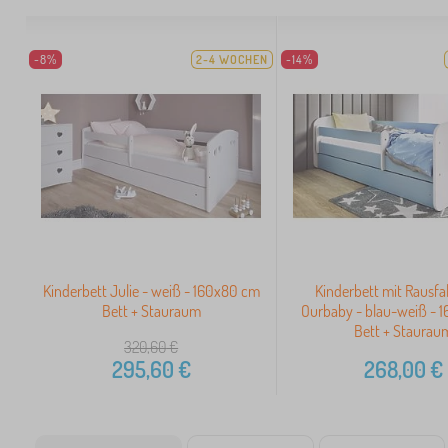
-8%
2-4 WOCHEN
-14%
Kinderbett Julie - weiß - 160x80 cm
Kinderbett mit Rausfa
Bett + Stauraum
Ourbaby - blau-weiß - 
Bett + Staurau
320,60
€
295,60
€
268,00
€