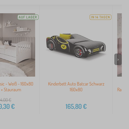
AUF LAGER
IN 14 TAGEN
>
sic - Weiß - 160x80
Kinderbett Auto Batcar Schwarz
 + Stauraum
160x80
Rausfa
4,00
€
0,30
€
165,80
€