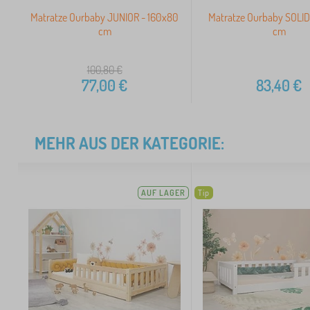
Matratze Ourbaby JUNIOR - 160x80
Matratze Ourbaby SOLID
cm
cm
100,80
€
77,00
€
83,40
€
MEHR AUS DER KATEGORIE:
AUF LAGER
Tip