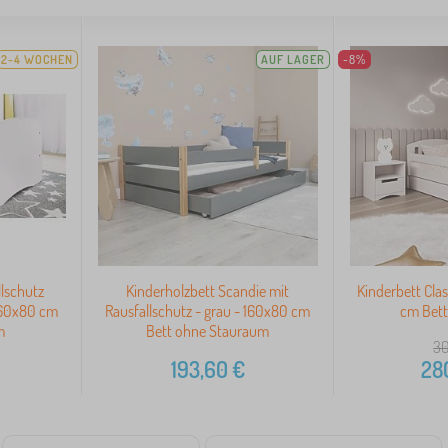
2-4 WOCHEN
AUF LAGER
-8%
llschutz
Kinderholzbett Scandie mit
Kinderbett Clas
160x80 cm
Rausfallschutz - grau - 160x80 cm
cm Bett
m
Bett ohne Stauraum
30
193,60
€
28