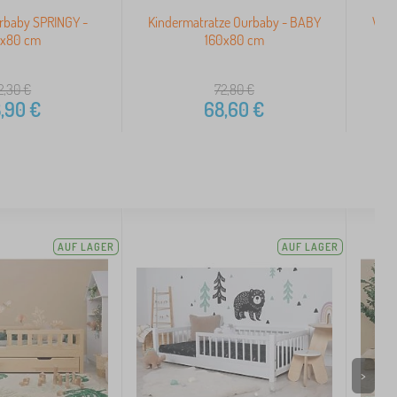
rbaby SPRINGY -
Kindermatratze Ourbaby - BABY
Wass
0x80 cm
160x80 cm
12,30
€
72,80
€
,90
€
68,60
€
AUF LAGER
AUF LAGER
>