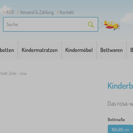
AGB
Versand & Zahlung
Kontakt
betten
Kindermatratzen
Kindermöbel
Bettwaren
B
rbett Julie - rosa
Kinderb
Das rosa-we
Bettmaße
160x80 cm