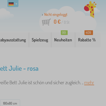
Nicht eingeloggt
0 €
/
0
St
99
409
abyausstattung
Spielzeug
Neuheiten
Rabatte %
ett Julie - rosa
iße Bett Julie ist schön und sicher zugleich. ..
mehr
180x80 cm