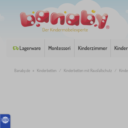
Der Kindermöbelexperte
Lagerware
Montessori
Kinderzimmer
Kinder
Banaby.de
»
Kinderbetten
/
Kinderbetten mit Rausfallschutz
/
Kinde