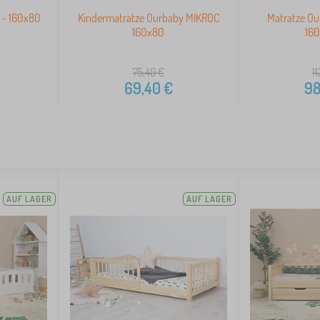
 - 160x80
Kindermatratze Ourbaby MIKROC
Matratze Ou
160x80
16
75,40
€
1
69,40
€
98
AUF LAGER
AUF LAGER