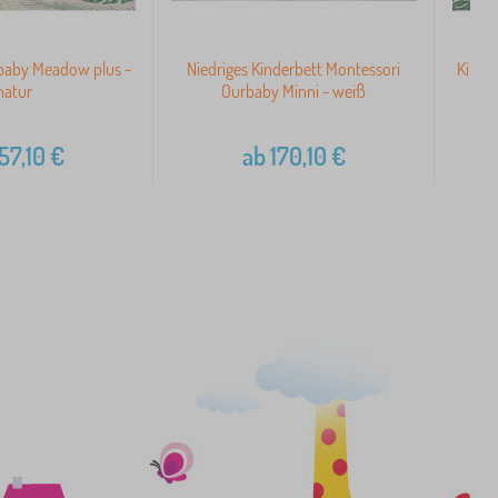
baby Meadow plus -
Niedriges Kinderbett Montessori
Kinde
natur
Ourbaby Minni - weiß
57,10
€
ab
170,10
€