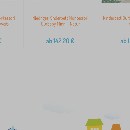
ontessori
Niedriges Kinderbett Montessori
Kinderbett Our
 Weiß
Ourbaby Minni - Natur
€
ab
142,20
€
ab
1