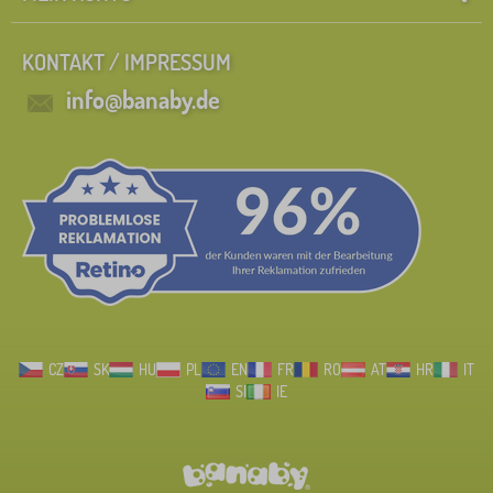
KONTAKT / IMPRESSUM
info@banaby.de
CZ
SK
HU
PL
EN
FR
RO
AT
HR
IT
SI
IE