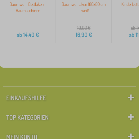
Baumwoll-Bettlaken -
Baumwolllaken 180x80 cm
Kinderbett
Baumaschinen
– weiß
19,00
€
ab 1
ab
14,40
€
16,90
€
ab
11
EINKAUFSHILFE
TOP KATEGORIEN
MEIN KONTO