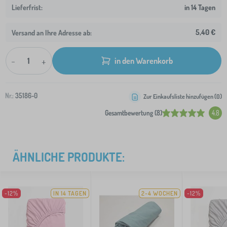
in 14 Tagen
5,40 €
Versand an Ihre Adresse ab:
-
+
in den Warenkorb
Nr.:
35186-0
Zur Einkaufsliste hinzufügen (
0
)
Gesamtbewertung (8)
4.8
ÄHNLICHE PRODUKTE:
-12%
IN 14 TAGEN
2-4 WOCHEN
-12%