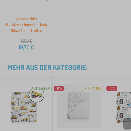
Wasserdichter
Matratzenschoner Ourbaby
160x70 cm - Frottee
11,90
€
10,70
€
MEHR AUS DER KATEGORIE:
AUF LAGER
-11%
IN 14 TAGEN
-17%
>