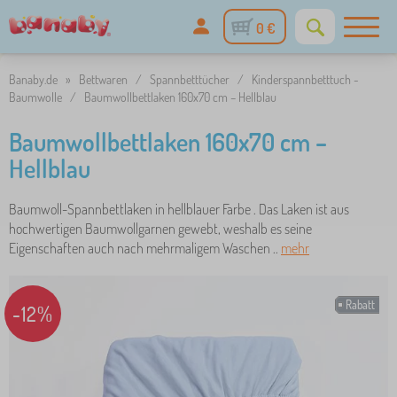
0 €
Banaby.de
»
Bettwaren
/
Spannbetttücher
/
Kinderspannbetttuch -
Baumwolle
/
Baumwollbettlaken 160x70 cm – Hellblau
Baumwollbettlaken 160x70 cm –
Hellblau
Baumwoll-Spannbettlaken in hellblauer Farbe . Das Laken ist aus
hochwertigen Baumwollgarnen gewebt, weshalb es seine
Eigenschaften auch nach mehrmaligem Waschen ..
mehr
Rabatt
-12%