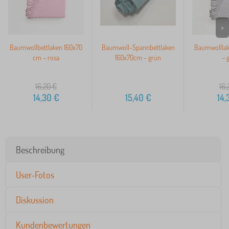
>
Baumwollbettlaken 160x70
Baumwoll-Spannbettlaken
Baumwolllak
cm – rosa
160x70cm - grün
– 
16,20
€
16,
14,30
€
15,40
€
14,
Beschreibung
User-Fotos
Diskussion
Kundenbewertungen