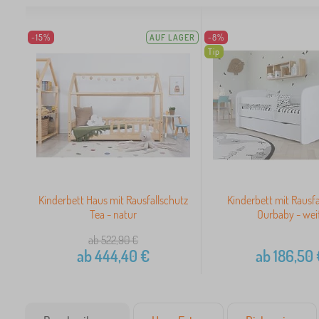
-15%
AUF LAGER
-8%
Tip
Kinderbett Haus mit Rausfallschutz
Kinderbett mit Rausfa
Tea - natur
Ourbaby - wei
ab 522,90
€
ab
444,40
€
ab
186,50