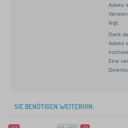
Adeko W
Verwend
legt.
Dank de
Adeko e
hochwer
Eine ve
Downloa
SIE BENÖTIGEN WEITERHIN:
-24%
AUF LAGER
-3%