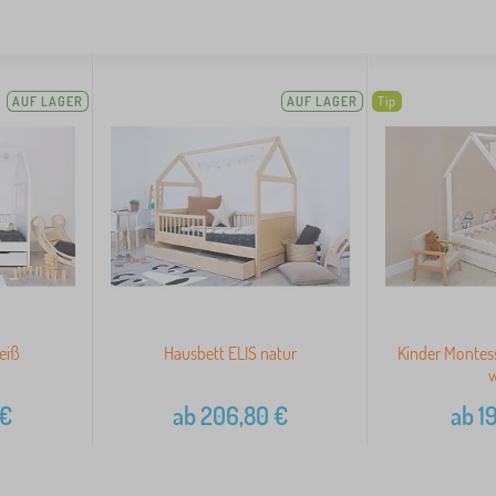
AUF LAGER
AUF LAGER
Tip
eiß
Hausbett ELIS natur
Kinder Montes
€
ab
206,80
€
ab
1