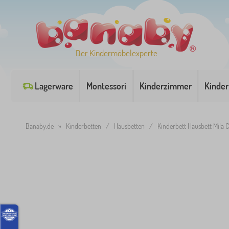
Der Kindermöbelexperte
Lagerware
Montessori
Kinderzimmer
Kinder
Banaby.de
»
Kinderbetten
/
Hausbetten
/
Kinderbett Hausbett Mila C