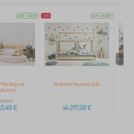
AUF LAGER
-5%
AUF LAGER
>
Mila Raily mit
Kinderbett Hausbett Bella
Ki
allschutz
39,60
€
83,40
€
ab
217,50
€