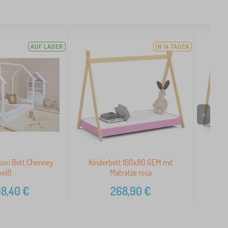
AUF LAGER
IN 14 TAGEN
>
sori Bett Chimney
Kinderbett 160x80 GEM mit
Kin
weiß
Matratze rosa
98,40
€
268,90
€