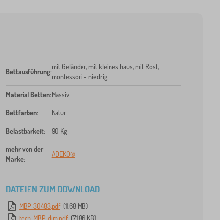
mit Geländer, mit kleines haus, mit Rost,
Bettausführung
:
montessori - niedrig
Material Betten
:
Massiv
Bettfarben
:
Natur
Belastbarkeit
:
90 Kg
mehr von der
ADEKO®
Marke
:
DATEIEN ZUM DOWNLOAD
MBP_30483.pdf
(11.68 MB)
tech_MBP_dim.pdf
(71.86 KB)