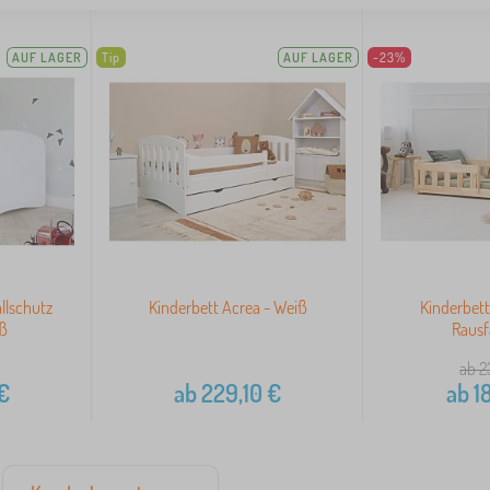
AUF LAGER
Tip
AUF LAGER
-23%
llschutz
Kinderbett Acrea - Weiß
Kinderbett 
ß
Rausf
ab 2
€
ab
229,10
€
ab
1