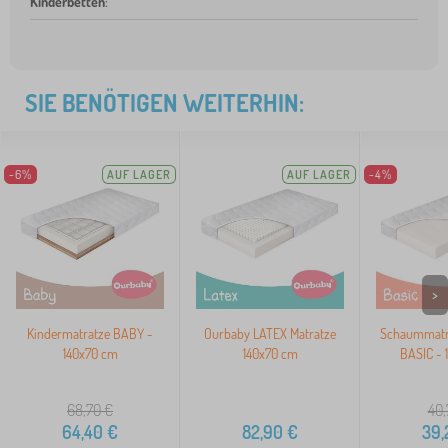
Kinderbetten
:
SIE BENÖTIGEN WEITERHIN:
-6%
AUF LAGER
AUF LAGER
-4%
>
Kindermatratze BABY -
Ourbaby LATEX Matratze
Schaummatr
140x70 cm
140x70 cm
BASIC - 
68,70
€
40,
64,40
€
82,90
€
39,