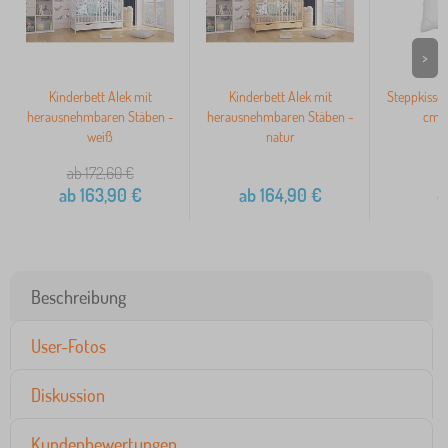
>
Kinderbett Alek mit
Kinderbett Alek mit
Steppkisse
herausnehmbaren Stäben -
herausnehmbaren Stäben -
cm g
weiß
natur
ab 172,60
€
ab
163,90
€
ab
164,90
€
8
Beschreibung
User-Fotos
Diskussion
Kundenbewertungen