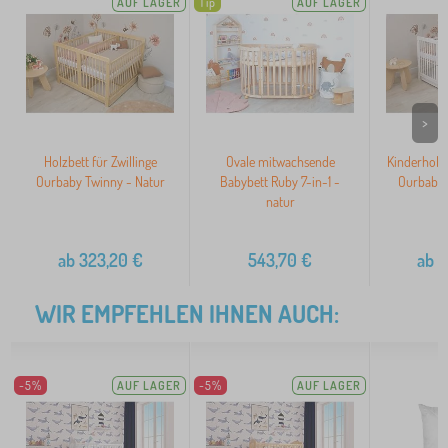
AUF LAGER
Tip
AUF LAGER
>
Holzbett für Zwillinge
Ovale mitwachsende
Kinderholzb
Ourbaby Twinny - Natur
Babybett Ruby 7-in-1 -
Ourbaby 
natur
ab
323,20
€
543,70
€
ab
3
WIR EMPFEHLEN IHNEN AUCH:
-5%
AUF LAGER
-5%
AUF LAGER