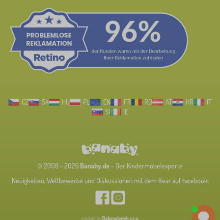
CZ
SK
HU
PL
EN
FR
RO
AT
HR
IT
SI
IE
© 2008 - 2026
Banaby.de
- Der Kindermöbelexperte
Neuigkeiten, Wettbewerbe und Diskussionen mit dem Bear auf Facebook.
created by
Babynabytek s.r.o.