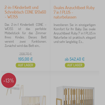
2-in-1 Kinderbett und
Ovales Anzuchtbeet Ruby
Schreibtisch CONE 120x60
7 in 1 PLUS -
- WEISS
naturbelassen
Das 2-in-1 Kinderbett CONE -
Investieren Sie in einzigartigen
WEISS ist das perfekte
Komfort für Ihr Baby. Das ovale
Möbelstück für das Zimmer
Anzuchtbeet Ruby 7 in 1 PLUS in
Ihres Kindes. Dieses Bett
Naturfarbe ist praktisch, elegant
vereint zwei Funktionen.
und sehr langlebig. Es...
Zunächst wird das Bett ein...
208,70
€
195,00
€
ab
542,40
€
AUF LAGER
AUF LAGER
-13%