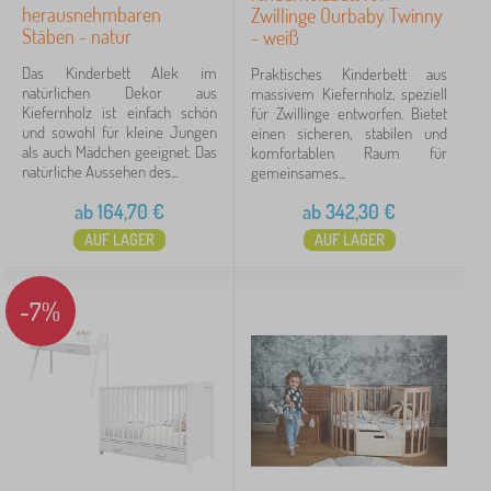
herausnehmbaren
Zwillinge Ourbaby Twinny
Stäben - natur
- weiß
Suche innerhalb des filters
Das Kinderbett Alek im
Praktisches Kinderbett aus
Verfügbarkeit
natürlichen Dekor aus
massivem Kiefernholz, speziell
Kiefernholz ist einfach schön
für Zwillinge entworfen. Bietet
und sowohl für kleine Jungen
einen sicheren, stabilen und
Angebotsart
als auch Mädchen geeignet. Das
komfortablen Raum für
natürliche Aussehen des...
gemeinsames...
Tags
ab
164,70
€
ab
342,30
€
AUF LAGER
AUF LAGER
Löschen
FILTERN
-7%