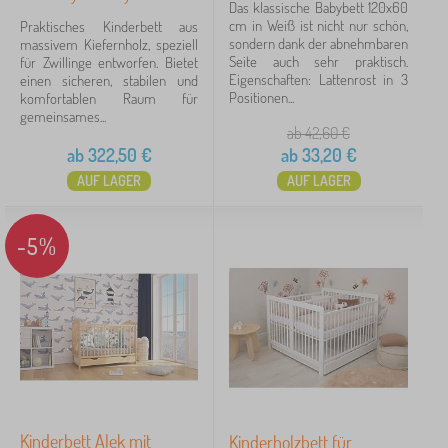
Das klassische Babybett 120x60
cm in Weiß ist nicht nur schön,
Praktisches Kinderbett aus
Natur
8
sondern dank der abnehmbaren
massivem Kiefernholz, speziell
Seite auch sehr praktisch.
für Zwillinge entworfen. Bietet
Weiß
7
Eigenschaften: Lattenrost in 3
einen sicheren, stabilen und
Positionen...
komfortablen Raum für
Braun
1
gemeinsames...
ab 42,60
€
ab
322,50
€
ab
33,20
€
Grau
1
AUF LAGER
AUF LAGER
Belastbarkeit
-5%
25 Kg
3
Preis
33 €
543 €
Filtern
Kinderbett Alek mit
Kinderholzbett für