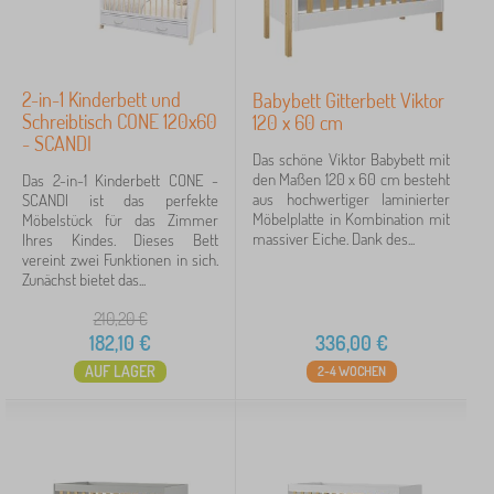
2-in-1 Kinderbett und
Babybett Gitterbett Viktor
Schreibtisch CONE 120x60
120 x 60 cm
- SCANDI
Das schöne Viktor Babybett mit
den Maßen 120 x 60 cm besteht
Das 2-in-1 Kinderbett CONE -
aus hochwertiger laminierter
SCANDI ist das perfekte
Möbelplatte in Kombination mit
Möbelstück für das Zimmer
massiver Eiche. Dank des...
Ihres Kindes. Dieses Bett
vereint zwei Funktionen in sich.
Zunächst bietet das...
210,20
€
182,10
€
336,00
€
AUF LAGER
2-4 WOCHEN