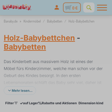
0 €
Banaby.de
»
Kindermöbel
/
Babybetten
/
Holz-Babybettchen
Holz-Babybettchen
-
Babybetten
Das Kinderbett aus massivem Holz ist eines der
Möbel fürs Kinderzimmer, welche man schon vor der
Geburt des Kindes besorgt. In den ersten
Lebensmonaten schläft das Baby sehr viel, daher ist
es wichtig nicht nur ein schönes Bett zu haben,
Mehr lesen...
sondern auch ein sicheres. In unserem Angebot
✓
%
Filter
auf Lager
Rabatte und Aktionen
Dimension kinderbet
finden Sie vor allem naturbelasse oder weißllakierte
Betten, dabei wurden immer gesundheitlich