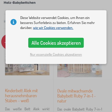
Holz-Babybettchen
unbedenkliche Lacke verwendet. Die Babybettchen
sind meistens aus hochwertigem Kiefernholz
Diese Website verwendet Cookies, um Ihnen ein
hergestellt worden. Dazu bieten wir zusätzliches
insgesamt
12
Produkte
besseres Surferlebnis zu bieten. Erfahren Sie mehr
Popularität
×
Zubehör an, wie zum Beispiel Räder für eine
FILTER
darüber,
wie wir Cookies verwenden.
leichtere Manipulation.
Dimension kinderbetten
-5%
Tip
Alle Cookies akzeptieren
120x60 cm
10
Nur essenzielle Cookies akzeptieren
Ausführung kinderbetten
Lattenrost höhenverstellbar
12
Stangen zum Rausnehmen
8
Kinderbett Alek mit
Ovale mitwachsende
herausnehmbaren
Babybett Ruby 7-in-1 -
Mit Stauraum/Schublade
7
Stäben - weiß
natur
Das weiße Bett Alek wirkt
Das ovale Babybett Ruby 7-in-1
für twins
2