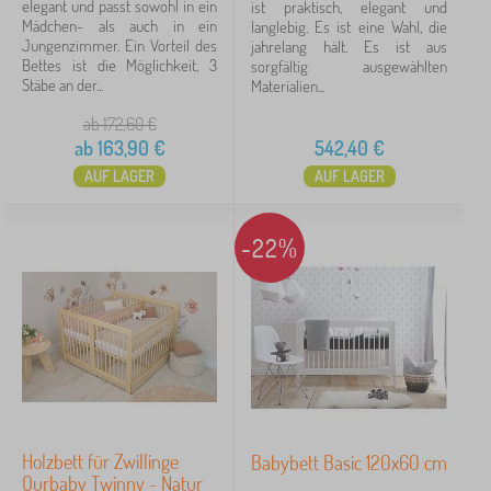
elegant und passt sowohl in ein
ist praktisch, elegant und
Mädchen- als auch in ein
langlebig. Es ist eine Wahl, die
Mit Matratze
2
Jungenzimmer. Ein Vorteil des
jahrelang hält. Es ist aus
Bettes ist die Möglichkeit, 3
sorgfältig ausgewählten
Stäbe an der...
Materialien...
Seitenteil abnehmbar
2
ab 172,60
€
mehr...
ab
163,90
€
542,40
€
>
AUF LAGER
AUF LAGER
Material kinderbetten
-22%
Massiv
12
Laminat
7
Massiv/Laminat
2
MDF Platte
1
Holzbett für Zwillinge
Babybett Basic 120x60 cm
Farbe kinderbetten
Ourbaby Twinny - Natur