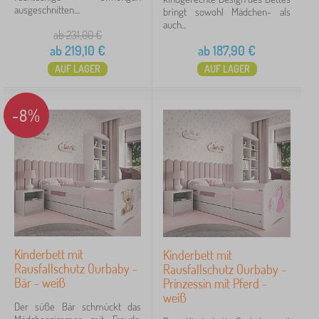
ausgeschnitten....
bringt sowohl Mädchen- als
auch...
ab 231,00
€
ab
219,10
€
ab
187,90
€
AUF LAGER
AUF LAGER
-8%
Kinderbett mit
Kinderbett mit
Rausfallschutz Ourbaby -
Rausfallschutz Ourbaby -
Bär - weiß
Prinzessin mit Pferd -
weiß
Der süße Bär schmückt das