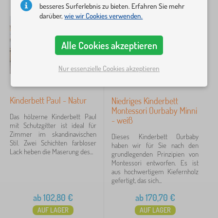
Neuheiten
98
besseres Surferlebnis zu bieten. Erfahren Sie mehr
darüber,
wie wir Cookies verwenden.
Tip
59
Alle Cookies akzeptieren
FILTERN
Nur essenzielle Cookies akzeptieren
Kinderbett Paul - Natur
Niedriges Kinderbett
Montessori Ourbaby Minni
Das hölzerne Kinderbett Paul
- weiß
mit Schutzgitter ist ideal für
Zimmer im skandinavischen
Dieses Kinderbett Ourbaby
Stil. Zwei Schichten farbloser
haben wir für Sie nach den
Lack heben die Maserung des...
grundlegenden Prinzipien von
Montessori entworfen. Es ist
aus hochwertigem Kiefernholz
gefertigt, das sich...
ab
102,80
€
ab
170,70
€
AUF LAGER
AUF LAGER