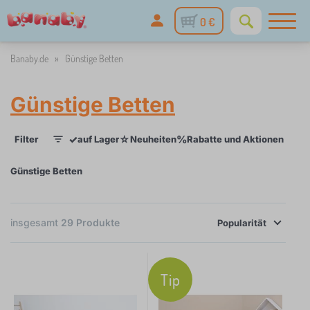
0 €
Banaby.de
»
Günstige Betten
Günstige Betten
✓
☆
%
Filter
auf Lager
Neuheiten
Rabatte und Aktionen
Kate
1
Günstige Betten
×
FILTER
insgesamt
29
Produkte
Popularität
Kategorien
K
Tip
›
29
i
n