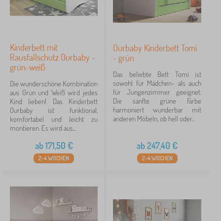
Kinderbett mit
Ourbaby Kinderbett Tomi
Rausfallschutz Ourbaby -
- grün
grün-weiß
Das beliebte Bett Tomi ist
sowohl für Mädchen- als auch
Die wunderschöne Kombination
für Jungenzimmer geeignet.
aus Grün und Weiß wird jedes
Die sanfte grüne Farbe
Kind lieben! Das Kinderbett
harmoniert wunderbar mit
Ourbaby ist funktional,
anderen Möbeln, ob hell oder...
komfortabel und leicht zu
montieren. Es wird aus...
ab
171,50
€
ab
247,40
€
2-4 WOCHEN
2-4 WOCHEN