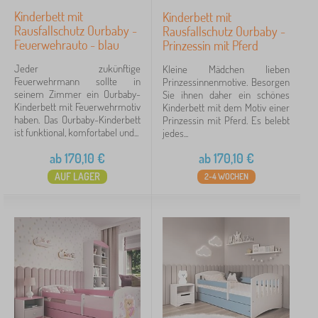
Kinderbett mit
Kinderbett mit
Rausfallschutz Ourbaby -
Rausfallschutz Ourbaby -
Feuerwehrauto - blau
Prinzessin mit Pferd
Jeder zukünftige
Kleine Mädchen lieben
Feuerwehrmann sollte in
Prinzessinnenmotive. Besorgen
seinem Zimmer ein Ourbaby-
Sie ihnen daher ein schönes
Kinderbett mit Feuerwehrmotiv
Kinderbett mit dem Motiv einer
haben. Das Ourbaby-Kinderbett
Prinzessin mit Pferd. Es belebt
ist funktional, komfortabel und...
jedes...
ab
170,10
€
ab
170,10
€
AUF LAGER
2-4 WOCHEN