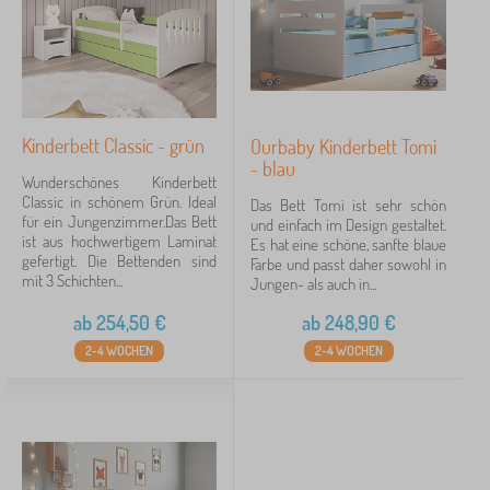
Kinderbett Classic - grün
Ourbaby Kinderbett Tomi
- blau
Wunderschönes Kinderbett
Classic in schönem Grün. Ideal
Das Bett Tomi ist sehr schön
für ein Jungenzimmer.Das Bett
und einfach im Design gestaltet.
ist aus hochwertigem Laminat
Es hat eine schöne, sanfte blaue
gefertigt. Die Bettenden sind
Farbe und passt daher sowohl in
mit 3 Schichten...
Jungen- als auch in...
ab
254,50
€
ab
248,90
€
2-4 WOCHEN
2-4 WOCHEN