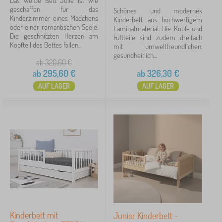
Das weiße Bett Julie ist wie
geschaffen für das
Schönes und modernes
Kinderzimmer eines Mädchens
Kinderbett aus hochwertigem
oder einer romantischen Seele.
Laminatmaterial. Die Kopf- und
Die geschnitzten Herzen am
Fußteile sind zudem dreifach
Kopfteil des Bettes fallen...
mit umweltfreundlichen,
gesundheitlich...
ab 320,60
€
ab
295,60
€
ab
326,30
€
AUF LAGER
AUF LAGER
Kinderbett mit
Junior Kinderbett -