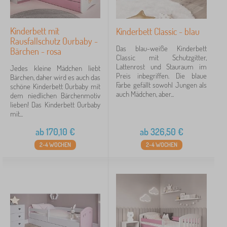
Kinderbett mit
Kinderbett Classic - blau
Rausfallschutz Ourbaby -
Das blau-weiße Kinderbett
Bärchen - rosa
Classic mit Schutzgitter,
Lattenrost und Stauraum im
Jedes kleine Mädchen liebt
Preis inbegriffen. Die blaue
Bärchen, daher wird es auch das
Farbe gefällt sowohl Jungen als
schöne Kinderbett Ourbaby mit
auch Mädchen, aber...
dem niedlichen Bärchenmotiv
lieben! Das Kinderbett Ourbaby
mit...
ab
170,10
€
ab
326,50
€
2-4 WOCHEN
2-4 WOCHEN