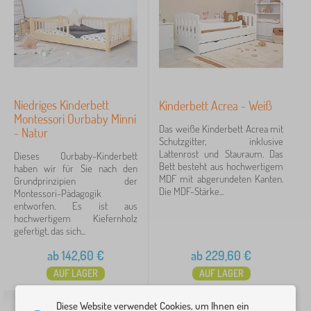
d
Preis
e
r
102 €
361 €
b
e
t
t
Filtern
e
n
Niedriges Kinderbett
Kinderbett Acrea - Weiß
Montessori Ourbaby Minni
Suche innerhalb des filters
Das weiße Kinderbett Acrea mit
- Natur
Schutzgitter, inklusive
Lattenrost und Stauraum. Das
Verfügbarkeit
Dieses Ourbaby-Kinderbett
Bett besteht aus hochwertigem
haben wir für Sie nach den
MDF mit abgerundeten Kanten.
Grundprinzipien der
Angebotsart
Die MDF-Stärke...
Montessori-Pädagogik
entworfen. Es ist aus
hochwertigem Kiefernholz
Tags
1
gefertigt, das sich...
Günstige Betten
29
✓
ab
142,60
€
ab
229,60
€
AUF LAGER
AUF LAGER
Rabatt
424
Diese Website verwendet Cookies, um Ihnen ein