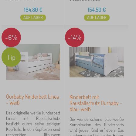
164,80
€
154,50
€
AUF LAGER
AUF LAGER
-6%
-14%
Tip
Ourbaby Kinderbett Linea
Kinderbett mit
- Weiß
Rausfallschutz Ourbaby -
blau-weiß
Das originelle weiße Kinderbett
Linea mit Rausfallschutz
Die wunderschöne blau-weiße
besticht durch seine eckigen
Kombination des Kinderbetts
Kopfteile. In den Kopfteilen sind
wird jedes Kind erfreuen! Das
rechteckige Öffnungen
kindgerechte Design des Bettes