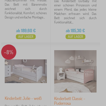
Mädchenzimmer mit Freude.
Das Kinderbett Ourbaby mit
Das Bett mit Bärenmotiv
einer schönen Prinzessin und
zeichnet sich durch
einem Pferd, das jedes kleine
Funktionalität, Komfort, schönes
Mädchen erfreuen wird. Das
Design und einfache Montage...
Bett zeichnet sich durch
Funktionalität,...
ab
189,60
€
ab
185,30
€
AUF LAGER
AUF LAGER
-8%
Kinderbett Julie - weiß
Kinderbett Classic -
Puderrosa