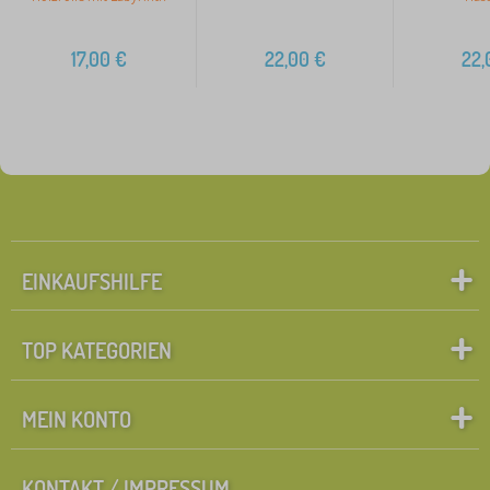
17,00
€
22,00
€
22,
EINKAUFSHILFE
TOP KATEGORIEN
MEIN KONTO
KONTAKT / IMPRESSUM