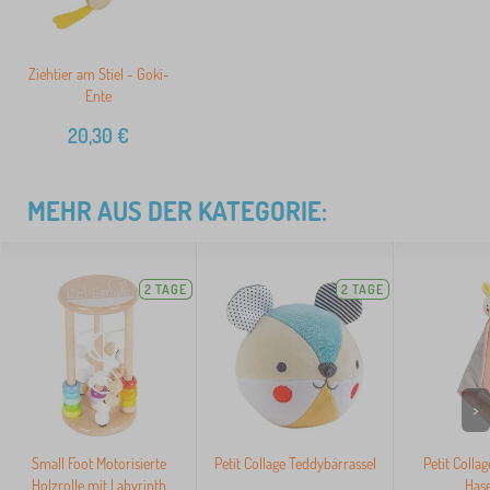
Ziehtier am Stiel - Goki-
Ente
20,30
€
MEHR AUS DER KATEGORIE:
2 TAGE
2 TAGE
>
Small Foot Motorisierte
Petit Collage Teddybärrassel
Petit Collag
Holzrolle mit Labyrinth
Hase