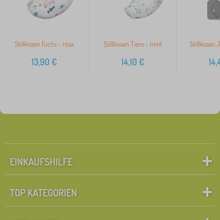
>
Stillkissen Fuchs - rosa
Stillkissen Tiere - mint
Stillkissen 
13,90
€
14,10
€
14,
EINKAUFSHILFE
TOP KATEGORIEN