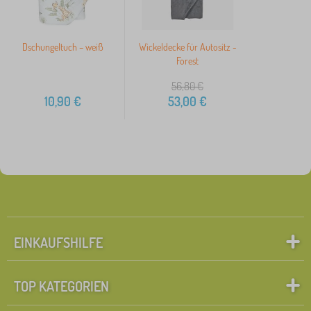
Dschungeltuch – weiß
Wickeldecke für Autositz -
Forest
56,80
€
10,90
€
53,00
€
EINKAUFSHILFE
TOP KATEGORIEN