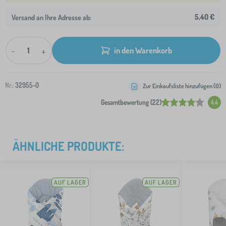
5,40 €
Versand an Ihre Adresse ab:
-
+
in den Warenkorb
Nr.:
32955-0
Zur Einkaufsliste hinzufügen (
0
)
Gesamtbewertung (22)
4.4
ÄHNLICHE PRODUKTE:
AUF LAGER
AUF LAGER