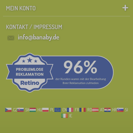
MEIN KONTO
KONTAKT / IMPRESSUM
info@banaby.de
CZ
SK
HU
PL
EN
FR
RO
AT
HR
SI
IE