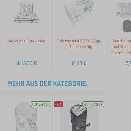
>
Bettwäsche Tiere - mint
Schutzmantel 180 für Wiege
Ganzjährige
Pets - neuwertig
und Kissens
Vitamed 120
ab
15,30
€
14,40
€
17,
MEHR AUS DER KATEGORIE:
AUF LAGER
-7%
AUF LAGER