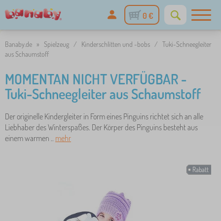
0 €
Banaby.de
»
Spielzeug
/
Kinderschlitten und -bobs
/
Tuki-Schneegleiter
aus Schaumstoff
MOMENTAN NICHT VERFÜGBAR -
Tuki-Schneegleiter aus Schaumstoff
Der originelle Kindergleiter in Form eines Pinguins richtet sich an alle
Liebhaber des Winterspaßes. Der Körper des Pinguins besteht aus
einem warmen ..
mehr
Rabatt