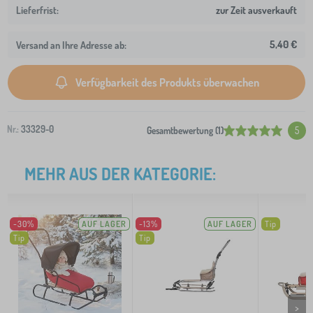
zur Zeit ausverkauft
5,40 €
Versand an Ihre Adresse ab:
Verfügbarkeit des Produkts überwachen
Nr.:
33329-0
Gesamtbewertung (1)
5
MEHR AUS DER KATEGORIE:
-30%
AUF LAGER
-13%
AUF LAGER
Tip
Tip
Tip
>