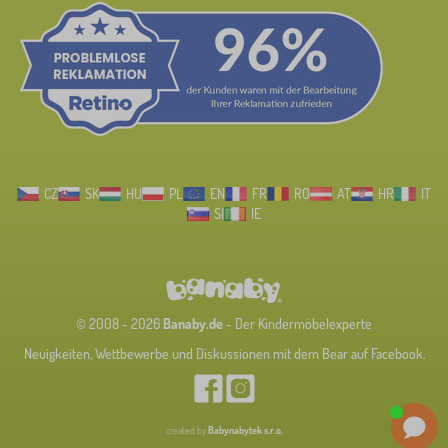
CZ
SK
HU
PL
EN
FR
RO
AT
HR
IT
SI
IE
© 2008 - 2026
Banaby.de
- Der Kindermöbelexperte
Neuigkeiten, Wettbewerbe und Diskussionen mit dem Bear auf Facebook.
created by
Babynabytek s.r.o.