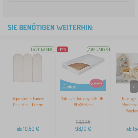
SIE BENÖTIGEN WEITERHIN:
AUF LAGER
-17%
AUF LAGER
>
Gepolstertes Paneel
Matratze Ourbaby JUNIOR -
Niedriges
Oblouček - Creme
90x200 cm
Montesso
Meadow
118,30
€
ab
10,50
€
98,10
€
ab
15