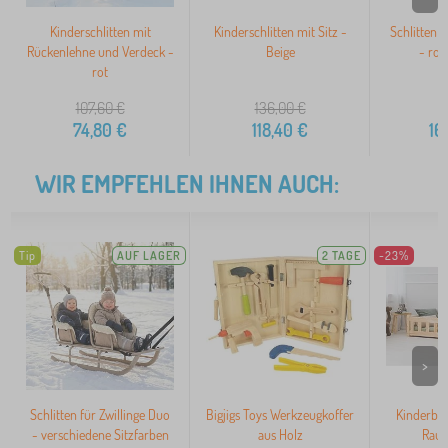
Kinderschlitten mit
Kinderschlitten mit Sitz -
Schlitten f
Rückenlehne und Verdeck -
Beige
- rot
rot
107,60
€
136,00
€
74,80
€
118,40
€
16
WIR EMPFEHLEN IHNEN AUCH:
Tip
AUF LAGER
2 TAGE
-23%
>
Schlitten für Zwillinge Duo
Bigjigs Toys Werkzeugkoffer
Kinderbett
- verschiedene Sitzfarben
aus Holz
Raus