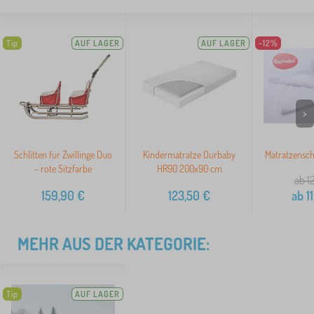
Tip
AUF LAGER
AUF LAGER
-12%
>
Schlitten für Zwillinge Duo
Kindermatratze Ourbaby
Matratzensc
- rote Sitzfarbe
HR90 200x90 cm
ab 1
159,90
€
123,50
€
ab
11
MEHR AUS DER KATEGORIE:
Tip
AUF LAGER