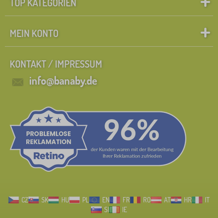
TOP KATEGORIEN
MEIN KONTO
KONTAKT / IMPRESSUM
info@banaby.de
CZ
SK
HU
PL
EN
FR
RO
AT
HR
IT
SI
IE