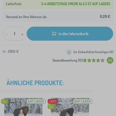
3-4 ARBEITSTAGE (MEHR ALS 5 ST AUF LAGER)
6,20 €
Versand an Ihre Adresse ab:
-
+
in den Warenkorb
Nr.:
31812-0
Zur Einkaufsliste hinzufügen (
0
)
Gesamtbewertung (12)
4.4
ÄHNLICHE PRODUKTE:
Tip
AUF LAGER
-30%
AUF LAGER
Tip