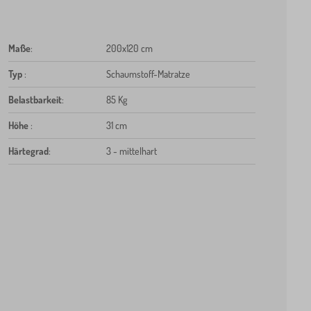
Maße
:
200x120 cm
Typ
:
Schaumstoff-Matratze
Belastbarkeit
:
85 Kg
Höhe
:
31 cm
Härtegrad
:
3 - mittelhart