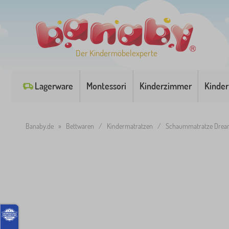
Der Kindermöbelexperte
Lagerware
Montessori
Kinderzimmer
Kinder
Banaby.de
»
Bettwaren
/
Kindermatratzen
/
Schaummatratze Dream