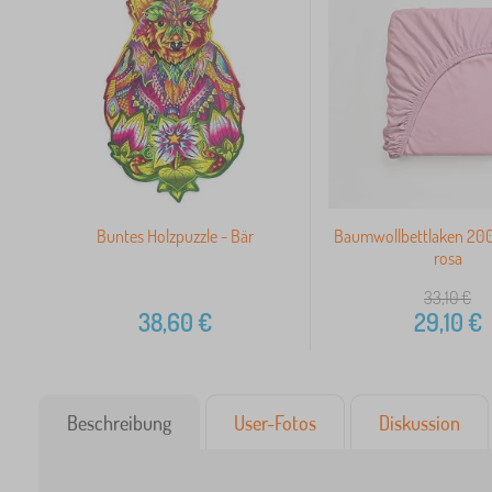
Buntes Holzpuzzle - Bär
Baumwollbettlaken 20
rosa
33,10
€
38,60
€
29,10
€
Beschreibung
User-Fotos
Diskussion