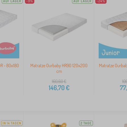
AUF LAGER
-9%
AUF LAGER
-24%
R - 80x180
Matratze Ourbaby HR90 120x200
Matratze Ourba
cm
160,60
€
10
146,70
€
77
IN 14 TAGEN
2 TAGE