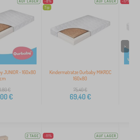
AUF LAGER
-8%
AUF LAGER
-17%
Tip
>
by JUNIOR - 160x80
Kindermatratze Ourbaby MIKROC
Mat
cm
160x80
0,80
€
75,40
€
,00
€
69,40
€
2 TAGE
-11%
AUF LAGER