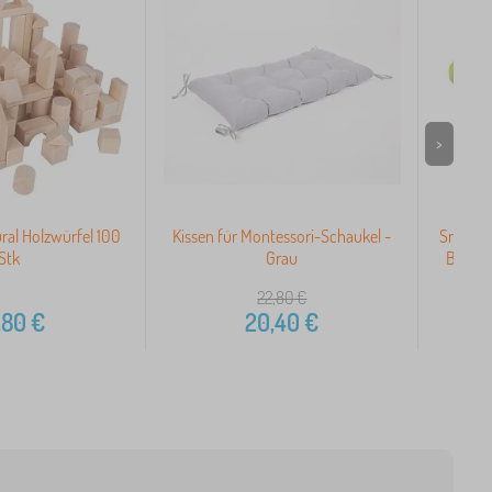
>
ral Holzwürfel 100
Kissen für Montessori-Schaukel -
Small F
Stk
Grau
Balanc
22,80
€
,80
€
20,40
€