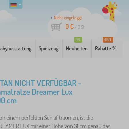
Nicht eingeloggt
0 €
/
0
St
98
409
abyausstattung
Spielzeug
Neuheiten
Rabatte %
AN NICHT VERFÜGBAR -
matratze Dreamer Lux
00 cm
on einem perfekten Schlaf träumen, ist die
REAMER LUX mit einer Höhe von 31 cm genau das