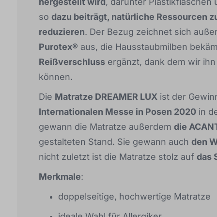
hergestellt wird
, darunter Plastikflaschen
so
dazu beiträgt, natürliche Ressourcen z
reduzieren
. Der Bezug zeichnet sich auß
Purotex®
aus, die Hausstaubmilben bekäm
Reißverschluss
ergänzt, dank dem wir ihn
können.
Die
Matratze DREAMER LUX
ist der Gewin
Internationalen Messe in Posen 2020
in d
gewann die Matratze außerdem
die ACAN
gestalteten Stand. Sie gewann auch
den W
nicht zuletzt ist die Matratze stolz auf
das 
Merkmale
:
doppelseitige, hochwertige Matratze
ideale Wahl für Allergiker