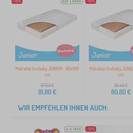
-16%
AUF LAGER
-15%
Matratze Ourbaby JUNIOR - 90x190
Matratze Ourbaby JUNIO
cm
cm
97,60
€
95,40
€
81,80
€
80,80
€
WIR EMPFEHLEN IHNEN AUCH:
3-5 TAGE
-12%