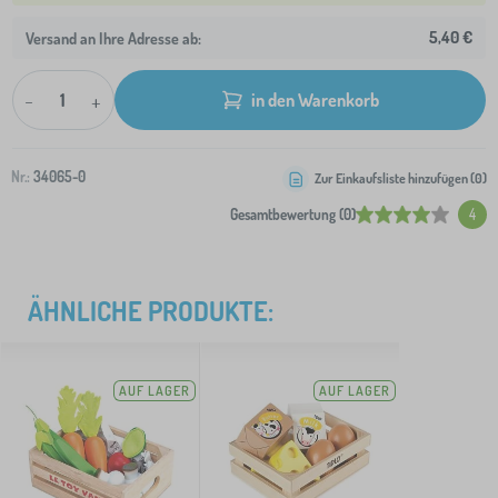
5,40 €
Versand an Ihre Adresse ab:
-
+
in den Warenkorb
Nr.:
34065-0
Zur Einkaufsliste hinzufügen (
0
)
Gesamtbewertung (0)
4
ÄHNLICHE PRODUKTE:
AUF LAGER
AUF LAGER