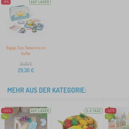
-6%
AUF LAGER
Bigjigs Toys Teeservice im
Koffer
31,20
€
29,30
€
MEHR AUS DER KATEGORIE:
-55%
AUF LAGER
3-5 TAGE
-52%
Tip
Tip