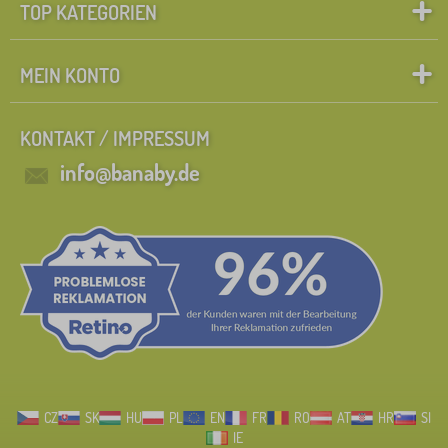
TOP KATEGORIEN
MEIN KONTO
KONTAKT / IMPRESSUM
info@banaby.de
CZ
SK
HU
PL
EN
FR
RO
AT
HR
SI
IE