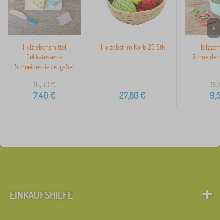
>
Holzlebensmittel
Holzobst im Korb 23 Stk
Holzge
Delikatessen -
Schneiden 
Schneidespielzeug-Set
16,30
€
19,
7,40
€
27,80
€
9,
EINKAUFSHILFE