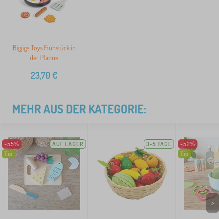
Bigjigs Toys Frühstück in
der Pfanne
23,70
€
MEHR AUS DER KATEGORIE:
-55%
AUF LAGER
3-5 TAGE
-52%
Tip
Tip
>