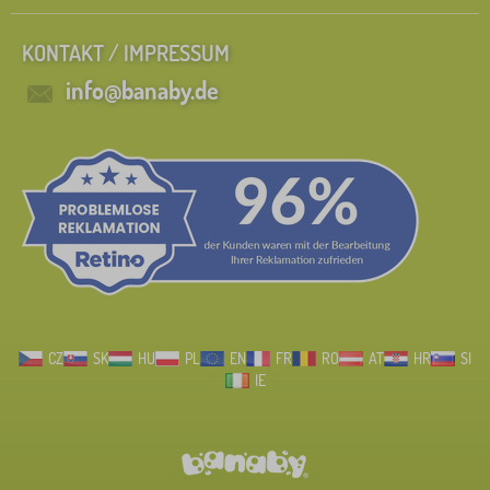
KONTAKT / IMPRESSUM
info@banaby.de
CZ
SK
HU
PL
EN
FR
RO
AT
HR
SI
IE