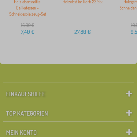
Holzlebensmittel
Holzobst im Korb 23 Stk
Holzge
Delikatessen -
Schneiden 
Schneidespielzeug-Set
16,30
€
19,
7,40
€
27,80
€
9,
EINKAUFSHILFE
TOP KATEGORIEN
MEIN KONTO