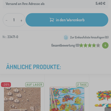
5,40 €
Versand an Ihre Adresse ab:
-
+
in den Warenkorb
Nr.:
33471-0
Zur Einkaufsliste hinzufügen (
0
)
Gesamtbewertung (0)
4
ÄHNLICHE PRODUKTE:
-26%
AUF LAGER
2 TAGE