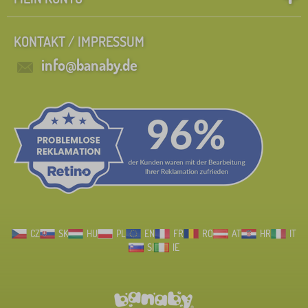
KONTAKT / IMPRESSUM
info@banaby.de
CZ
SK
HU
PL
EN
FR
RO
AT
HR
IT
SI
IE