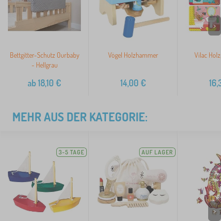
>
Bettgitter-Schutz Ourbaby
Vögel Holzhammer
Vilac Hol
- Hellgrau
ab
18,10
€
14,00
€
16,
MEHR AUS DER KATEGORIE:
3-5 TAGE
AUF LAGER
>