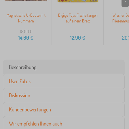
>
Magnetische U-Boote mit
Bigjigs Toys Fische fangen
Wissner G
Nummern
auf einem Brett
Fliesenmus
19,80
€
14,60
€
12,90
€
20,
Beschreibung
User-Fotos
Diskussion
Kundenbewertungen
Wir empfehlen Ihnen auch