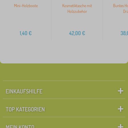
Mini-Holzboote
Kosmetiktasche mit
Buntes Ho
Holzzubehör
Dr
1,40
€
42,00
€
38,
EINKAUFSHILFE
TOP KATEGORIEN
MEIN KONTO