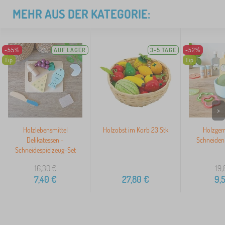
MEHR AUS DER KATEGORIE:
-55%
AUF LAGER
3-5 TAGE
-52%
Tip
Tip
>
Holzlebensmittel
Holzobst im Korb 23 Stk
Holzge
Delikatessen -
Schneiden 
Schneidespielzeug-Set
16,30
€
19,
7,40
€
27,80
€
9,