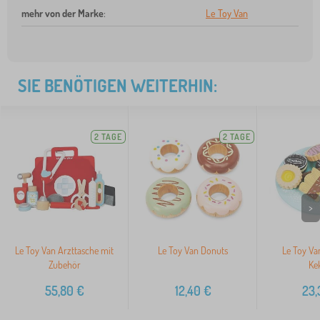
mehr von der Marke
:
Le Toy Van
SIE BENÖTIGEN WEITERHIN:
2 TAGE
2 TAGE
>
Le Toy Van Arzttasche mit
Le Toy Van Donuts
Le Toy Van
Zubehör
Ke
55,80
€
12,40
€
23,