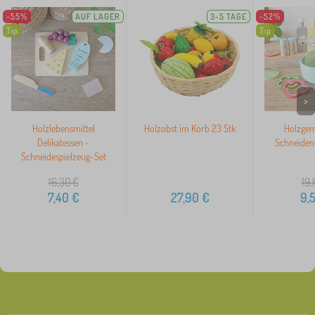
-55%
AUF LAGER
3-5 TAGE
-52%
Tip
Tip
>
Holzlebensmittel
Holzobst im Korb 23 Stk
Holzge
Delikatessen -
Schneiden 
Schneidespielzeug-Set
16,30
€
19,
7,40
€
27,90
€
9,