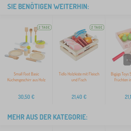
SIE BENÖTIGEN WEITERHIN:
2 TAGE
2 TAGE
>
Small Foot Basic
Tidlo Holzkiste mit Fleisch
Bigjigs Toys
Küchengeschirr aus Holz
und Fisch
Früchten in
30,50
€
21,40
€
21,
MEHR AUS DER KATEGORIE: