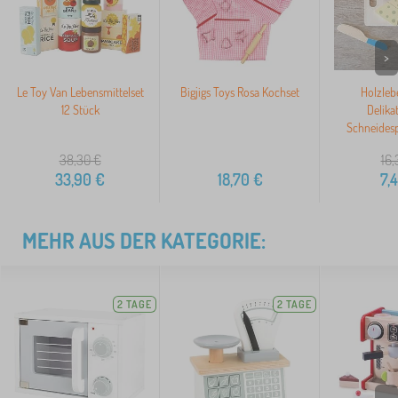
>
Le Toy Van Lebensmittelset
Bigjigs Toys Rosa Kochset
Holzleb
12 Stück
Delika
Schneidesp
38,30
€
16,
33,90
€
18,70
€
7,
MEHR AUS DER KATEGORIE:
2 TAGE
2 TAGE