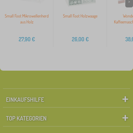
>
Small Foot Mikrowellenherd
Small Foot Holzwaage
Wonde
aus Holz
Kaffeemasch
27,90
€
26,00
€
38,
EINKAUFSHILFE
TOP KATEGORIEN