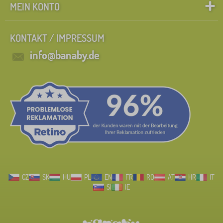
MEIN KONTO
KONTAKT / IMPRESSUM
info@banaby.de
CZ
SK
HU
PL
EN
FR
RO
AT
HR
IT
SI
IE