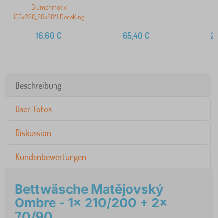
Blumenmotiv
155x220_80x80*1 DecoKing
16,60
€
65,40
€
2
Beschreibung
User-Fotos
Diskussion
Kundenbewertungen
Bettwäsche Matějovský
Ombre - 1x 210/200 + 2x
70/90