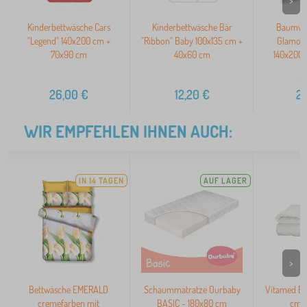
>
Kinderbettwäsche Cars
Kinderbettwäsche Bär
Baumwol
"Legend" 140x200 cm +
"Ribbon" Baby 100x135 cm +
Glamou
70x90 cm
40x60 cm
140x200
2
26,00
€
12,20
€
2
WIR EMPFEHLEN IHNEN AUCH:
IN 14 TAGEN
AUF LAGER
>
Bettwäsche EMERALD
Schaummatratze Ourbaby
Vitamed Be
cremefarben mit
BASIC - 180x80 cm
cm g