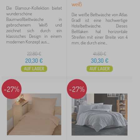
weiß
Die Glamour-Kollektion bietet
200x140 cm
6
wunderschöne
Die weiße Bettwäsche von Atlas
Baumwollbettwäsche in
Gradl ist eine hochwertige
90x70 cm
4
gebrochenem Weiß und
Hotelbettwäsche. Dieses
zeichnet sich durch ein
Bettlaken hat horizontale
klassisches Design in einem
Streifen mit einer Breite von 4
120x90 cm
4
modernen Konzept aus....
mm, die durch eine...
135X100 cm
4
22,80
€
41,60
€
20,30
€
30,30
€
mehr...
AUF LAGER
AUF LAGER
>
Motiv
-27%
-27%
für Mädchen
19
für Jungs
10