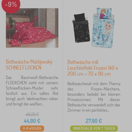
-9%
Bettwäsche Matějovský
Bettwäsche mit
SCHNEEFLOCKEN
Leuchteffekt Frozen 140 x
200 cm + 70 x 90 cm
Das Baumwoll-Bettwäsche
FLÖCKCHEN sieht mit seinem
Bettwäscheset mit dem Thema
Schneeflocken-Muster sehr
des Frozen-Märchens,
festlich aus. Ein sattes Rot
besonders beliebt bei kleinen
bringt auch Weihnachten näher
Prinzessinnen. Mit dieser
und bringt die weißen...
Bettwäsche verwandelt sich das
Zimmer in ein perfektes...
49,20
€
44,90
€
27,90
€
INNERHALB VON 7 TAGEN
6-8 WOCHEN