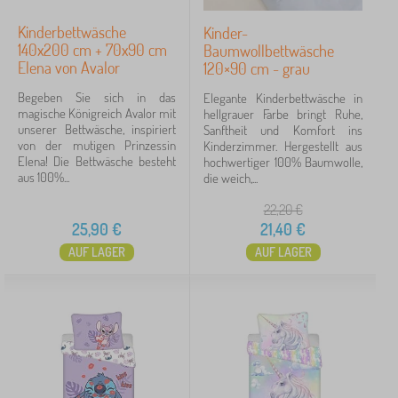
Kinderbettwäsche
Kinder-
140x200 cm + 70x90 cm
Baumwollbettwäsche
Elena von Avalor
120×90 cm - grau
Begeben Sie sich in das
Elegante Kinderbettwäsche in
magische Königreich Avalor mit
hellgrauer Farbe bringt Ruhe,
unserer Bettwäsche, inspiriert
Sanftheit und Komfort ins
von der mutigen Prinzessin
Kinderzimmer. Hergestellt aus
Elena! Die Bettwäsche besteht
hochwertiger 100% Baumwolle,
aus 100%...
die weich,...
22,20
€
25,90
€
21,40
€
AUF LAGER
AUF LAGER