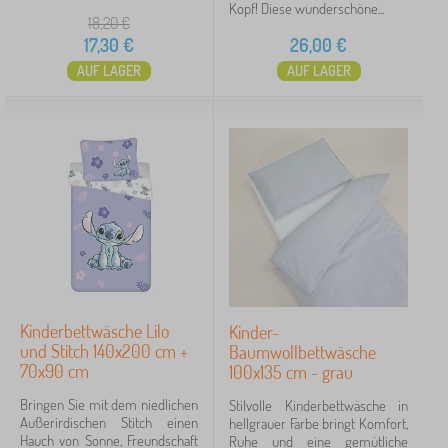
Kopf! Diese wunderschöne...
18,20
€
17,30
€
26,00
€
AUF LAGER
AUF LAGER
Kinderbettwäsche Lilo
Kinder-
und Stitch 140x200 cm +
Baumwollbettwäsche
70x90 cm
100x135 cm - grau
Bringen Sie mit dem niedlichen
Stilvolle Kinderbettwäsche in
Außerirdischen Stitch einen
hellgrauer Farbe bringt Komfort,
Hauch von Sonne, Freundschaft
Ruhe und eine gemütliche