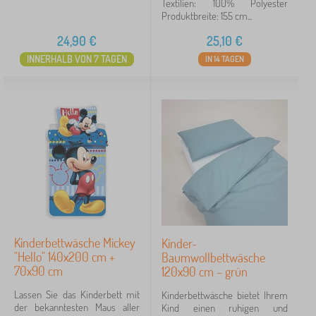
Textilien: 100% Polyester
Produktbreite: 155 cm...
24,90
€
25,10
€
INNERHALB VON 7 TAGEN
IN 14 TAGEN
Kinderbettwäsche Mickey
Kinder-
"Hello" 140x200 cm +
Baumwollbettwäsche
70x90 cm
120x90 cm – grün
Lassen Sie das Kinderbett mit
Kinderbettwäsche bietet Ihrem
der bekanntesten Maus aller
Kind einen ruhigen und