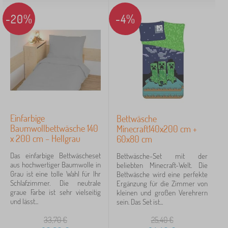
-20%
-4%
Einfarbige
Bettwäsche
Baumwollbettwäsche 140
Minecraft140x200 cm +
x 200 cm – Hellgrau
60x80 cm
Das einfarbige Bettwäscheset
Bettwäsche-Set mit der
aus hochwertiger Baumwolle in
beliebten Minecraft-Welt. Die
Grau ist eine tolle Wahl für Ihr
Bettwäsche wird eine perfekte
Schlafzimmer. Die neutrale
Ergänzung für die Zimmer von
graue Farbe ist sehr vielseitig
kleinen und großen Verehrern
und lässt...
sein. Das Set ist...
33,70
€
25,40
€