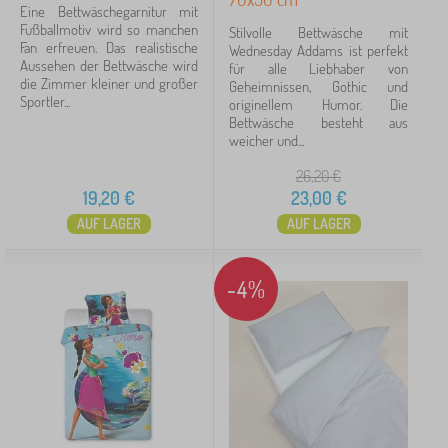
Eine Bettwäschegarnitur mit
Fußballmotiv wird so manchen
Stilvolle Bettwäsche mit
Fan erfreuen. Das realistische
Wednesday Addams ist perfekt
Aussehen der Bettwäsche wird
für alle Liebhaber von
die Zimmer kleiner und großer
Geheimnissen, Gothic und
Sportler...
originellem Humor. Die
Bettwäsche besteht aus
weicher und...
26,20
€
19,20
€
23,00
€
AUF LAGER
AUF LAGER
-4%