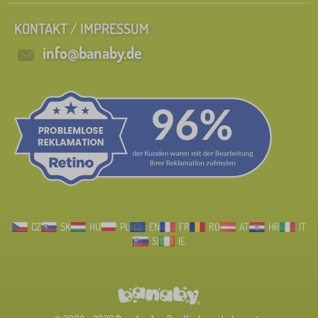
KONTAKT / IMPRESSUM
info@banaby.de
CZ
SK
HU
PL
EN
FR
RO
AT
HR
IT
SI
IE