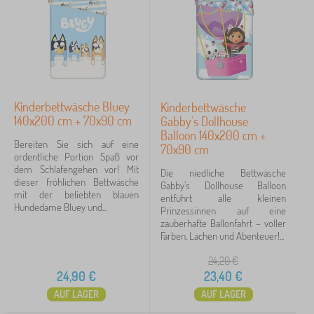
Kinderbettwäsche Bluey
Kinderbettwäsche
140x200 cm + 70x90 cm
Gabby's Dollhouse
Balloon 140x200 cm +
Bereiten Sie sich auf eine
70x90 cm
ordentliche Portion Spaß vor
dem Schlafengehen vor! Mit
Die niedliche Bettwäsche
dieser fröhlichen Bettwäsche
Gabby’s Dollhouse Balloon
mit der beliebten blauen
entführt alle kleinen
Hundedame Bluey und...
Prinzessinnen auf eine
zauberhafte Ballonfahrt – voller
Farben, Lachen und Abenteuer!...
24,20
€
24,90
€
23,40
€
AUF LAGER
AUF LAGER