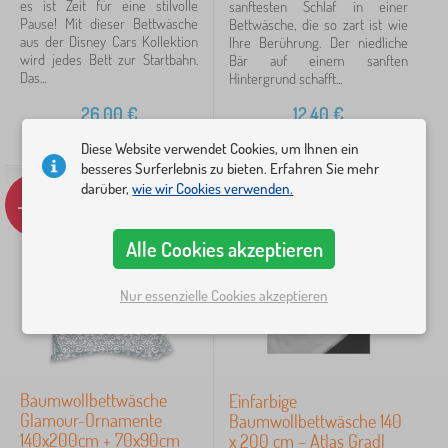
es ist Zeit für eine stilvolle
sanftesten Schlaf in einer
Mix Farben
14
Pause! Mit dieser Bettwäsche
Bettwäsche, die so zart ist wie
aus der Disney Cars Kollektion
Ihre Berührung. Der niedliche
Blau
wird jedes Bett zur Startbahn.
11
Bär auf einem sanften
Das...
Hintergrund schafft...
Rosa
7
26,00
€
12,40
€
AUF LAGER
AUF LAGER
Weiß
7
Diese Website verwendet Cookies, um Ihnen ein
besseres Surferlebnis zu bieten. Erfahren Sie mehr
darüber,
wie wir Cookies verwenden.
Beige
4
-11%
-27%
Grau
4
Alle Cookies akzeptieren
mehr...
>
Nur essenzielle Cookies akzeptieren
Maße der bettbezüge
200x140 + 90x70 cm
23
Baumwollbettwäsche
Einfarbige
Glamour-Ornamente
Baumwollbettwäsche 140
60x40 cm
8
140x200cm + 70x90cm
x 200 cm – Atlas Gradl