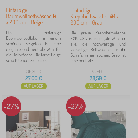
Frozen
3
Einfarbige
Einfarbige
Märchenfiguren
3
Baumwollbettwäsche 140
Kreppbettwäsche 140 x
x 200 cm – Beige
200 cm – Grau
Prinzessin
3
Das einfarbige
Die graue Kreppbettwäsche
Baumwollbettlaken in einem
EXKLUSIV ist eine gute Wahl für
Auto
1
schönen Beigeton ist eine
alle, die hochwertige und
elegante und neutrale Wahl für
vielseitige Bettwäsche für ihr
mehr...
die Bettwäsche. Die Farbe Beige
Schlafzimmer suchen. Grau ist
>
schafft tendenziell eine...
eine neutrale...
36,90
€
38,90
€
Preis
27,00
€
28,50
€
AUF LAGER
AUF LAGER
12 €
45 €
-27%
-27%
Filtern
Suche innerhalb des filters