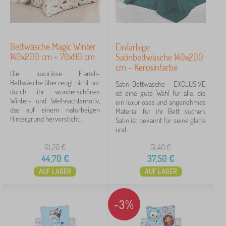
Verfügbarkeit
Angebotsart
Bettwäsche Magic Winter
Einfarbige
Tags
140x200 cm + 70x90 cm
Satinbettwäsche 140x200
cm – Kerosinfarbe
Die luxuriöse Flanell-
Märchenfiguren
Bettwäsche überzeugt nicht nur
Satin-Bettwäsche EXCLUSIVE
durch ihr wunderschönes
ist eine gute Wahl für alle, die
Winter- und Weihnachtsmotiv,
ein luxuriöses und angenehmes
Löschen
FILTERN
das auf einem naturbeigen
Material für ihr Bett suchen.
Hintergrund hervorsticht,...
Satin ist bekannt für seine glatte
und...
61,20
€
51,40
€
44,70
€
37,50
€
AUF LAGER
AUF LAGER
-3%