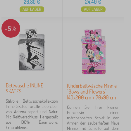
26,80
€
24,40
€
AUF LAGER
AUF LAGER
-5%
Bettwäsche INLINE-
Kinderbettwäsche Minnie
SKATES
"Bows and Flowers"
140x200 cm + 70x90 cm
Stilvolle Bettwäschekollektion
Inline-Skates für alle Liebhaber
Gönnen Sie Ihrer kleinen
von Adrenalinsport und Natur.
Prinzessin einen
Mit Reißverschluss. Hergestellt
märchenhaften Schlaf in den
aus 100% Baumwolle.
Armen der zauberhaften Maus
Empfohlene...
Minnie mit Schleife auf dem