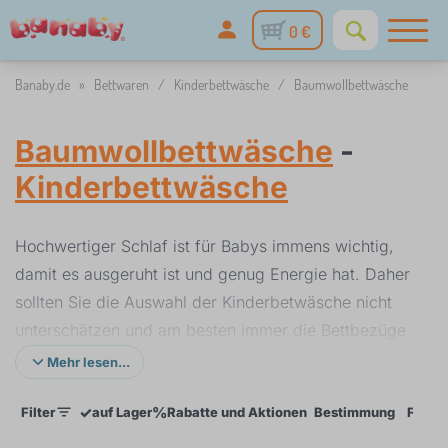
0 €
Banaby.de
»
Bettwaren
/
Kinderbettwäsche
/
Baumwollbettwäsche
Baumwollbettwäsche
-
Kinderbettwäsche
Hochwertiger Schlaf ist für Babys immens wichtig,
damit es ausgeruht ist und genug Energie hat. Daher
sollten Sie die Auswahl der Kinderbetwäsche nicht
unterschätzen und am besten immer die Bettbezüge
aus Baumwolle wählen, denn diese haben eine
Mehr lesen...
angenehme Oberfläche. So wird Ihr Baby wie auf
✓
%
Filter
auf Lager
Rabatte und Aktionen
Bestimmung
Farbe
Wolken schlafen. Zum Zumachen der Bettbezüge
werden sehr oft bequeme Reißverschlüsse