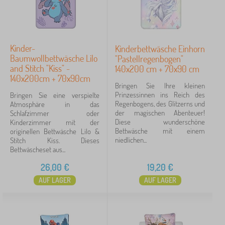
Kinder-
Kinderbettwäsche Einhorn
Baumwollbettwäsche Lilo
"Pastellregenbogen"
and Stitch "Kiss" -
140x200 cm + 70x90 cm
140x200cm + 70x90cm
Bringen Sie Ihre kleinen
Prinzessinnen ins Reich des
Bringen Sie eine verspielte
Regenbogens, des Glitzerns und
Atmosphäre in das
der magischen Abenteuer!
Schlafzimmer oder
Diese wunderschöne
Kinderzimmer mit der
Bettwäsche mit einem
originellen Bettwäsche Lilo &
niedlichen...
Stitch Kiss. Dieses
Bettwäscheset aus...
26,00
€
19,20
€
AUF LAGER
AUF LAGER