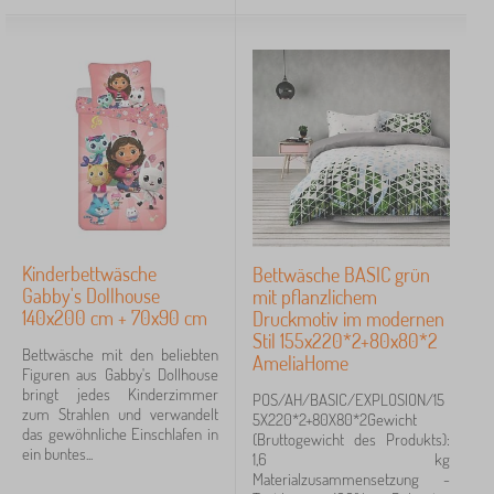
Kinderbettwäsche
Bettwäsche BASIC grün
Gabby's Dollhouse
mit pflanzlichem
140x200 cm + 70x90 cm
Druckmotiv im modernen
Stil 155x220*2+80x80*2
Bettwäsche mit den beliebten
AmeliaHome
Figuren aus Gabby's Dollhouse
bringt jedes Kinderzimmer
POS/AH/BASIC/EXPLOSION/15
zum Strahlen und verwandelt
5X220*2+80X80*2Gewicht
das gewöhnliche Einschlafen in
(Bruttogewicht des Produkts):
ein buntes...
1,6 kg
Materialzusammensetzung -