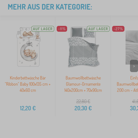
MEHR AUS DER KATEGORIE:
AUF LAGER
-11%
AUF LAGER
-27%
>
Kinderbettwäsche Bär
Baumwollbettwäsche
Einf
"Ribbon" Baby 100x135 cm +
Glamour-Ornamente
Baumwollbet
40x60 cm
140x200cm + 70x90cm
200 cm – Atl
22,80
€
41,
12,20
€
20,30
€
30,