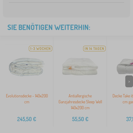
SIE BENÖTIGEN WEITERHIN:
1-3 WOCHEN
IN 14 TAGEN
>
Evolutionsdecke - 140x200
Antiallergische
Decke Take i
cm
Ganzjahresdecke Sleep Well
cm gan
140x200 cm
245,50
€
55,50
€
37,