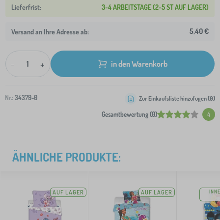
3-4 ARBEITSTAGE (2-5 ST AUF LAGER)
5,40 €
Versand an Ihre Adresse ab:
-
+
in den Warenkorb
Nr.:
34379-0
Zur Einkaufsliste hinzufügen (
0
)
Gesamtbewertung (0)
4
ÄHNLICHE PRODUKTE:
AUF LAGER
AUF LAGER
INN