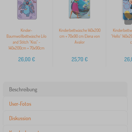
>
Kinder-
Kinderbettwäsche 140x200
Kinderbettw
Baumwollbettwäsche Lilo
cm + 70x90 cm Elena von
"Hello" 140x
and Stitch "Kiss" -
Avalor
140x200cm + 70x90cm
26,00
€
25,70
€
26,
Beschreibung
User-Fotos
Diskussion