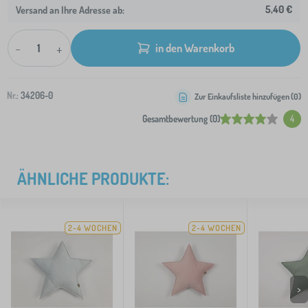
5,40 €
Versand an Ihre Adresse ab:
-
+
in den Warenkorb
Nr.:
34206-0
Zur Einkaufsliste hinzufügen (
0
)
Gesamtbewertung (0)
4
ÄHNLICHE PRODUKTE:
2-4 WOCHEN
2-4 WOCHEN
>