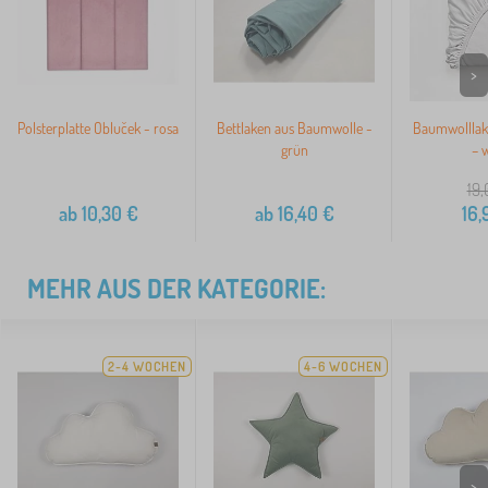
>
Polsterplatte Obluček - rosa
Bettlaken aus Baumwolle -
Baumwolllak
grün
– 
19,
ab
10,30
€
ab
16,40
€
16,
MEHR AUS DER KATEGORIE:
2-4 WOCHEN
4-6 WOCHEN
>