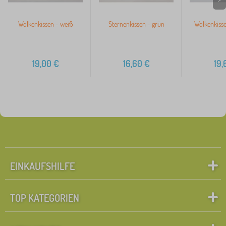
Wolkenkissen - weiß
Sternenkissen - grün
Wolkenkisse
19,00
€
16,60
€
19,
EINKAUFSHILFE
TOP KATEGORIEN