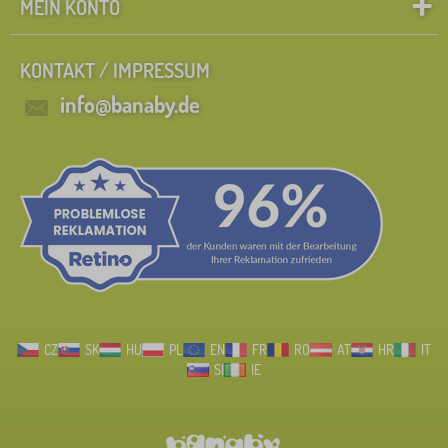
MEIN KONTO
KONTAKT / IMPRESSUM
info@banaby.de
CZ
SK
HU
PL
EN
FR
RO
AT
HR
IT
SI
IE