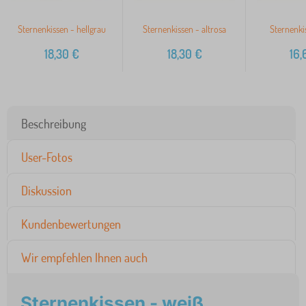
Sternenkissen - hellgrau
Sternenkissen - altrosa
Sternenki
18,30
€
18,30
€
16,
Beschreibung
User-Fotos
Diskussion
Kundenbewertungen
Wir empfehlen Ihnen auch
Sternenkissen - weiß