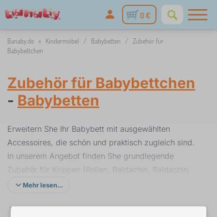
0 €
Banaby.de
»
Kindermöbel
/
Babybetten
/
Zubehör für
Babybettchen
Zubehör für Babybettchen
-
Babybetten
Erweitern She Ihr Babybett mit ausgewählten
Accessoires, die schön und praktisch zugleich sind.
In unserem Angebot finden She grundlegende
Zubehör für Krippen (Rollen, Baldachin, Baldachin,
Insektennetze und andere).
Mehr lesen...
Dank der
Rollen können She
leicht und mühelos
✓
%
Filter
auf Lager
Rabatte und Aktionen
Ausführung
Farbe 