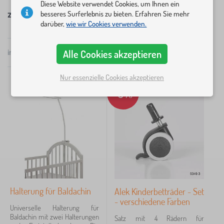
bewegen.
Ein Insektennetz
sorgt für einen
Diese Website verwendet Cookies, um Ihnen ein
besseres Surferlebnis zu bieten. Erfahren Sie mehr
ungestörten Schlaf Ihres Babys.
Der Himmel und die
Zubehör für Babybettchen
darüber,
wie wir Cookies verwenden.
Überdachungen
, die über der Krippe hing,
dämpften das Licht auf der Krippe.
×
FILTER
Alle Cookies akzeptieren
insgesamt
9
Produkte
Popularität
Nur essenzielle Cookies akzeptieren
Ausführung
-3%
taschendieb
5
Halter heavens
1
Wheels gitterbett
1
Farbe kinderbetten
Halterung für Baldachin
Alek Kinderbetträder - Set
Weiß
8
- verschiedene Farben
Universelle Halterung für
Baldachin mit zwei Halterungen
Blau
Satz mit 4 Rädern für
3