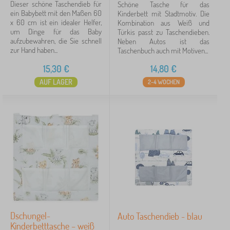
Dieser schöne Taschendieb für
Schöne Tasche für das
ein Babybett mit den Maßen 60
Kinderbett mit Stadtmotiv. Die
Verfügbarkeit
x 60 cm ist ein idealer Helfer,
Kombination aus Weiß und
um Dinge für das Baby
Türkis passt zu Taschendieben.
aufzubewahren, die Sie schnell
Neben Autos ist das
Angebotsart
zur Hand haben...
Taschenbuch auch mit Motiven...
15,30
€
14,80
€
Löschen
FILTERN
AUF LAGER
2-4 WOCHEN
Dschungel-
Auto Taschendieb - blau
Kinderbetttasche – weiß