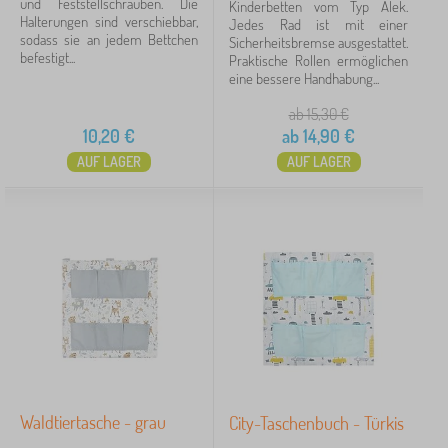
und Feststellschrauben. Die
Kinderbetten vom Typ Alek.
Halterungen sind verschiebbar,
Jedes Rad ist mit einer
Andere Farbausführung
2
sodass sie an jedem Bettchen
Sicherheitsbremse ausgestattet.
befestigt...
Praktische Rollen ermöglichen
Rosa
2
eine bessere Handhabung...
ab 15,30
€
Braun
1
10,20
€
ab
14,90
€
AUF LAGER
AUF LAGER
Grau
1
mehr...
>
Preis
10 €
16 €
Filtern
Waldtiertasche - grau
City-Taschenbuch - Türkis
Suche innerhalb des filters