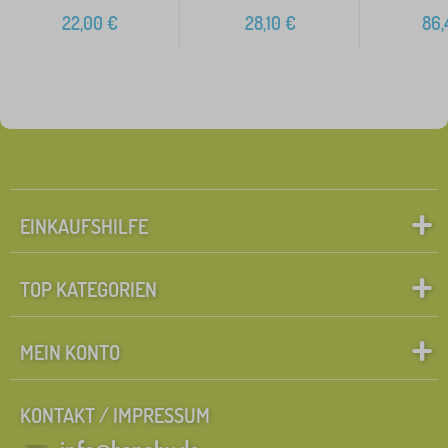
22,00
€
28,10
€
86,
EINKAUFSHILFE
TOP KATEGORIEN
MEIN KONTO
KONTAKT / IMPRESSUM