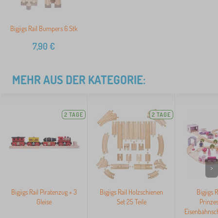
Bigjigs Rail Bumpers 6 Stk
7,90
€
MEHR AUS DER KATEGORIE:
2 TAGE
2 TAGE
>
Bigjigs Rail Piratenzug + 3
Bigjigs Rail Holzschienen
Bigjigs 
Gleise
Set 25 Teile
Prinze
Eisenbahnsch