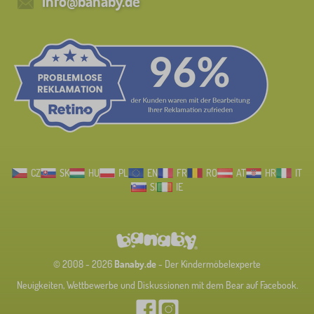
info@banaby.de
CZ
SK
HU
PL
EN
FR
RO
AT
HR
IT
SI
IE
© 2008 - 2026
Banaby.de
- Der Kindermöbelexperte
Neuigkeiten, Wettbewerbe und Diskussionen mit dem Bear auf Facebook.