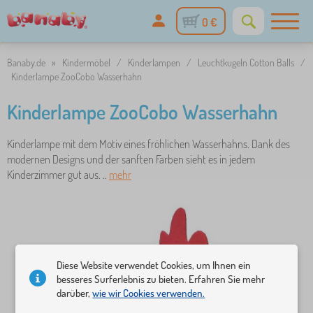
0 €
Banaby.de
»
Kindermöbel
/
Kinderlampen
/
Leuchtkugeln Cotton Balls
/
Kinderlampe ZooCobo Wasserhahn
Kinderlampe ZooCobo Wasserhahn
Kinderlampe mit dem Motiv eines fröhlichen Wasserhahns. Dank des
modernen Designs und der sanften Farben sieht es in jedem
Kinderzimmer gut aus. ..
mehr
Diese Website verwendet Cookies, um Ihnen ein
besseres Surferlebnis zu bieten. Erfahren Sie mehr
darüber,
wie wir Cookies verwenden.