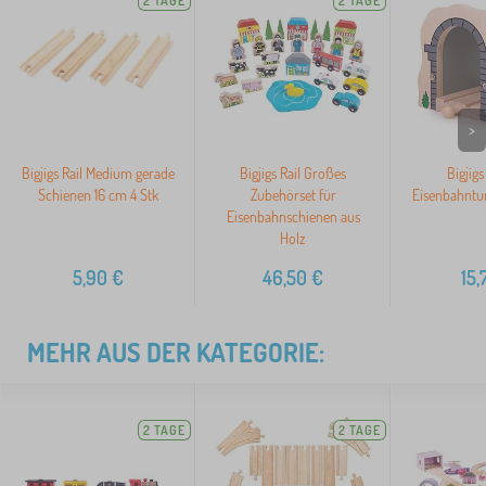
2 TAGE
2 TAGE
>
Bigjigs Rail Medium gerade
Bigjigs Rail Großes
Bigjigs
Schienen 16 cm 4 Stk
Zubehörset für
Eisenbahntun
Eisenbahnschienen aus
Holz
5,90
€
46,50
€
15,
MEHR AUS DER KATEGORIE:
2 TAGE
2 TAGE