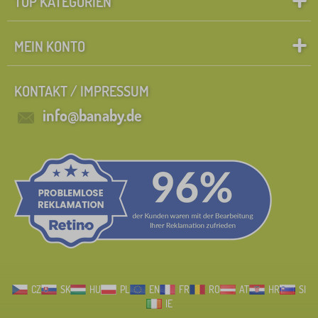
TOP KATEGORIEN
MEIN KONTO
KONTAKT / IMPRESSUM
info@banaby.de
CZ
SK
HU
PL
EN
FR
RO
AT
HR
SI
IE