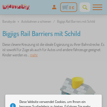
0 €
Banaby.de
»
Autobahnen a schienen
/
Bigjigs Rail Barriers mit Schild
Bigjigs Rail Barriers mit Schild
Diese clevere Kreuzung ist die ideale Ergänzung zu Ihrer Bahnstrecke. Es
ist sowohl für Züge als auch für Autos und andere Fahrzeuge geeignet.
Kinder werden es ..
mehr
Diese Website verwendet Cookies, um Ihnen ein
besseres Surferlebnis zu bieten. Erfahren Sie mehr