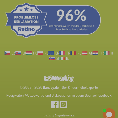
CZ
SK
HU
PL
EN
FR
RO
AT
HR
IT
SI
IE
© 2008 - 2026
Banaby.de
- Der Kindermöbelexperte
Neuigkeiten, Wettbewerbe und Diskussionen mit dem Bear auf Facebook.
created by
Babynabytek s.r.o.