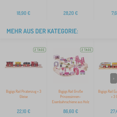
18,90
€
28,20
€
7,
MEHR AUS DER KATEGORIE:
2 TAGE
2 TAGE
>
Bigjigs Rail Piratenzug + 3
Bigjigs Rail Große
Bigjigs Rail E
Gleise
Prinzessinnen-
+ 3 
Eisenbahnschiene aus Holz
22,10
€
86,60
€
27,