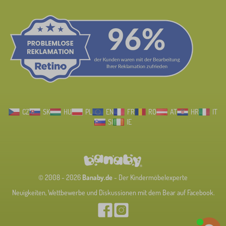
CZ
SK
HU
PL
EN
FR
RO
AT
HR
IT
SI
IE
© 2008 - 2026
Banaby.de
- Der Kindermöbelexperte
Neuigkeiten, Wettbewerbe und Diskussionen mit dem Bear auf Facebook.