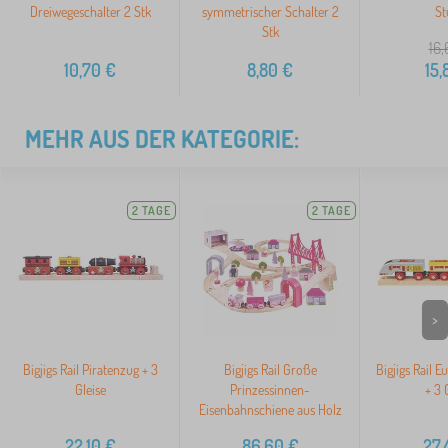
Dreiwegeschalter 2 Stk
symmetrischer Schalter 2
St
Stk
16,
10,70
€
8,80
€
15,
MEHR AUS DER KATEGORIE:
2 TAGE
2 TAGE
>
Bigjigs Rail Piratenzug + 3
Bigjigs Rail Große
Bigjigs Rail E
Gleise
Prinzessinnen-
+ 3 
Eisenbahnschiene aus Holz
22,10
€
86,60
€
27,