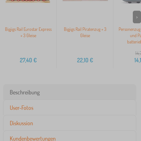
>
Bigjigs Rail Eurostar Express
Bigjigs Rail Piratenzug + 3
Personenzug 
+ 3 Gleise
Gleise
und Pa
batterie
14,
27,40
€
22,10
€
14,
Beschreibung
User-Fotos
Diskussion
Kundenbewertungen