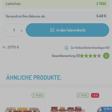
2 TAGE
5,40 €
Versand an Ihre Adresse ab:
-
+
in den Warenkorb
Nr.:
33773-0
Zur Einkaufsliste hinzufügen (
0
)
Gesamtbewertung (0)
4
ÄHNLICHE PRODUKTE:
2 TAGE
2 TAGE
-4%