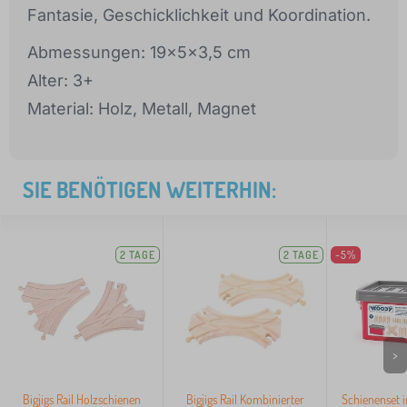
Fantasie, Geschicklichkeit und Koordination.
Abmessungen: 19x5x3,5 cm
Alter: 3+
Material: Holz, Metall, Magnet
SIE BENÖTIGEN WEITERHIN:
2 TAGE
2 TAGE
-5%
>
Bigjigs Rail Holzschienen
Bigjigs Rail Kombinierter
Schienenset i