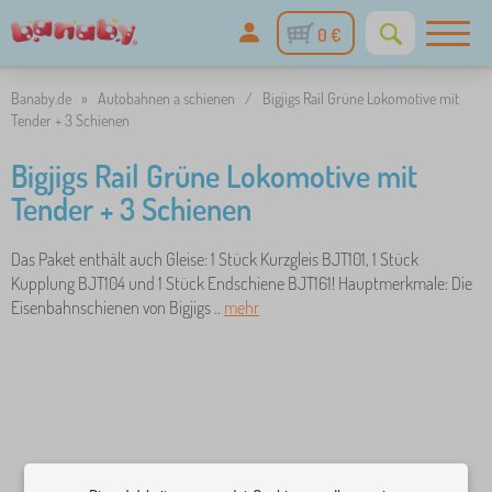
0 €
Banaby.de
»
Autobahnen a schienen
/
Bigjigs Rail Grüne Lokomotive mit
Tender + 3 Schienen
Bigjigs Rail Grüne Lokomotive mit
Tender + 3 Schienen
Das Paket enthält auch Gleise: 1 Stück Kurzgleis BJT101, 1 Stück
Kupplung BJT104 und 1 Stück Endschiene BJT161! Hauptmerkmale: Die
Eisenbahnschienen von Bigjigs ..
mehr