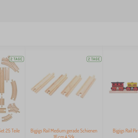
2 TAGE
2 TAGE
Set 25 Teile
Bigjigs Rail Medium gerade Schienen
Bigjigs Rail P
16 cm 4 Stk