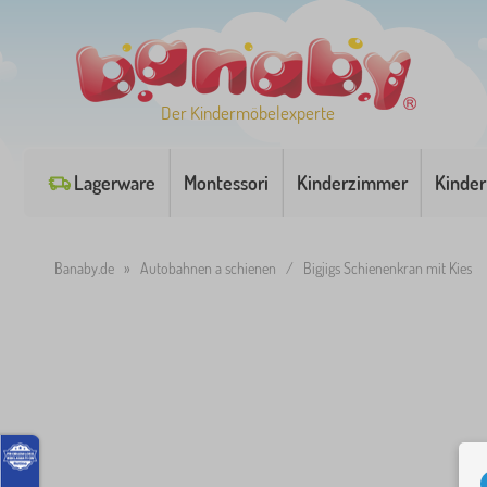
Der Kindermöbelexperte
Lagerware
Montessori
Kinderzimmer
Kinder
Banaby.de
»
Autobahnen a schienen
/
Bigjigs Schienenkran mit Kies