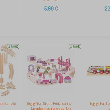
5,90
€
22
2 TAGE
2 TAGE
Set 25 Teile
Bigjigs Rail Große Prinzessinnen-
Bigjigs Rail E
Eisenbahnschiene aus Holz