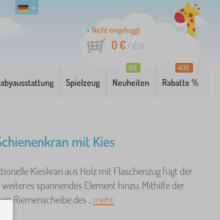
Nicht eingeloggt
0 €
/
0
St
99
409
abyausstattung
Spielzeug
Neuheiten
Rabatte %
 Schienenkran mit Kies
tionelle Kieskran aus Holz mit Flaschenzug fügt der
n weiteres spannendes Element hinzu. Mithilfe der
en Riemenscheibe des ..
mehr