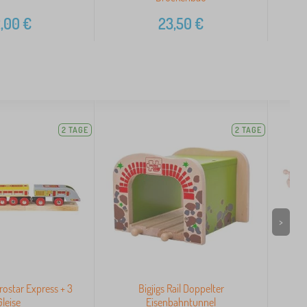
,00
€
23,50
€
2 TAGE
2 TAGE
>
urostar Express + 3
Bigjigs Rail Doppelter
Gleise
Eisenbahntunnel