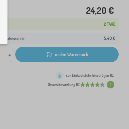
24,20 €
2 TAGE
5,40 €
hre Adresse ab:
+
in den Warenkorb
Zur Einkaufsliste hinzufügen (
0
)
Gesamtbewertung (0)
4