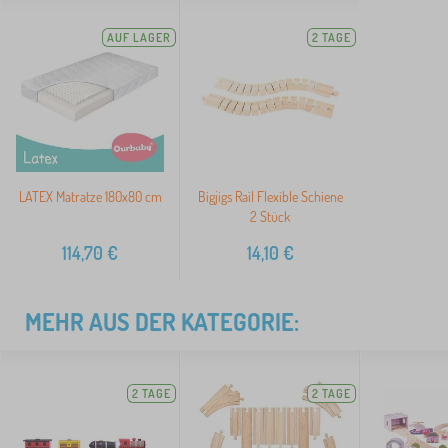
AUF LAGER
2 TAGE
LATEX Matratze 180x80 cm
Bigjigs Rail Flexible Schiene
2 Stück
114,70
€
14,10
€
MEHR AUS DER KATEGORIE:
2 TAGE
2 TAGE