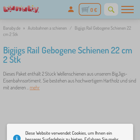
0 €
Banaby.de
»
Autobahnen a schienen
/
Bigjigs Rail Gebogene Schienen 22
cm 2 Stk
Bigjigs Rail Gebogene Schienen 22 cm
2 Stk
Dieses Paket enthält 2 Stück Wellenschienen aus unserem BigJigs-
Eisenbahnsortiment. Sie bestehen aus hochwertigem Hartholz und sind
mit anderen ..
mehr
Diese Website verwendet Cookies, um Ihnen ein
besseres Surferlebnis zu bieten. Erfahren Sie mehr