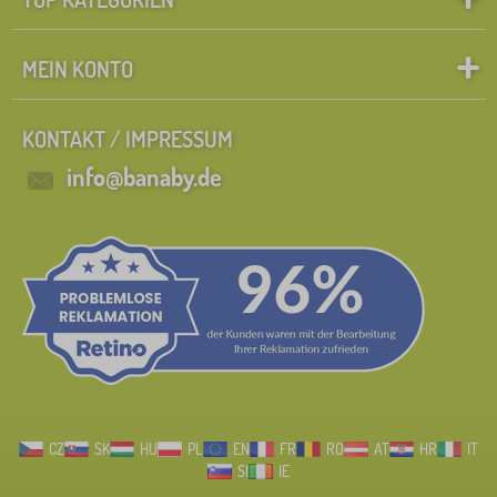
MEIN KONTO
KONTAKT / IMPRESSUM
info@banaby.de
CZ
SK
HU
PL
EN
FR
RO
AT
HR
IT
SI
IE