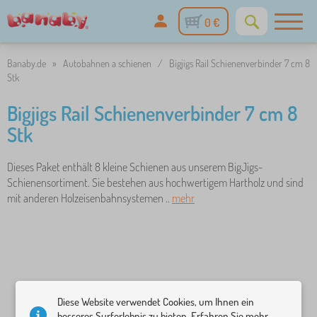
0 €
Banaby.de
»
Autobahnen a schienen
/
Bigjigs Rail Schienenverbinder 7 cm 8
Stk
Bigjigs Rail Schienenverbinder 7 cm 8
Stk
Dieses Paket enthält 8 kleine Schienen aus unserem BigJigs-
Schienensortiment. Sie bestehen aus hochwertigem Hartholz und sind
mit anderen Holzeisenbahnsystemen ..
mehr
Diese Website verwendet Cookies, um Ihnen ein
besseres Surferlebnis zu bieten. Erfahren Sie mehr