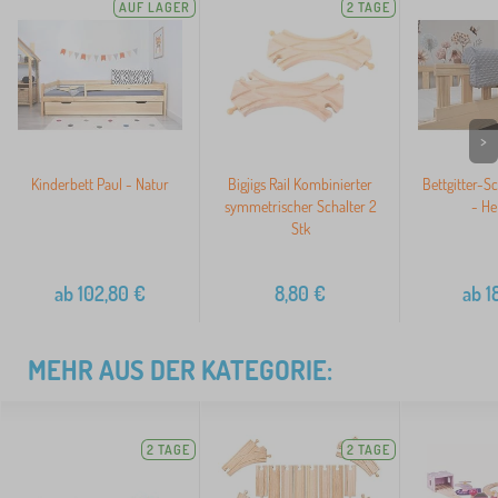
AUF LAGER
2 TAGE
>
Kinderbett Paul - Natur
Bigjigs Rail Kombinierter
Bettgitter-S
symmetrischer Schalter 2
- He
Stk
ab
102,80
€
8,80
€
ab
18
MEHR AUS DER KATEGORIE:
2 TAGE
2 TAGE