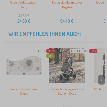
Kinderkleiderständer -
Kleiderständer mit zwei
Kleiderb
Toffy
Regalen
A
43,80
€
24,80
€
94,40
€
7
WIR EMPFEHLEN IHNEN AUCH:
3-5 TAGE
-43%
AUF LAGER
-7%
Tip
>
Kinder Schlüsselhaken
Winter-Kinderwagentasche
Winterman
Slonik
Mouse - Khaki
u