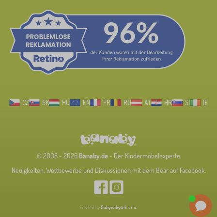
CZ
SK
HU
EN
FR
RO
AT
HR
SI
IE
© 2008 - 2026
Banaby.de
- Der Kindermöbelexperte
Neuigkeiten, Wettbewerbe und Diskussionen mit dem Bear auf Facebook.
created by
Babynabytek s.r.o.