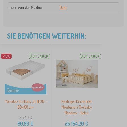
mehr von der Marke
:
Goki
SIE BENÖTIGEN WEITERHIN:
-15%
AUF LAGER
AUF LAGER
Matratze Ourbaby JUNIOR -
Niedriges Kinderbett
80x180 cm
Montessori Ourbaby
Meadow - Natur
95,40
€
80,80
€
ab
154,20
€