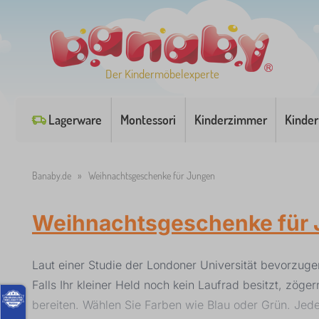
Der Kindermöbelexperte
Lagerware
Montessori
Kinderzimmer
Kinder
Banaby.de
»
Weihnachtsgeschenke für Jungen
Weihnachtsgeschenke für
Laut einer Studie der Londoner Universität bevorzug
Falls Ihr kleiner Held noch kein Laufrad besitzt, zög
bereiten. Wählen Sie Farben wie Blau oder Grün. Jede