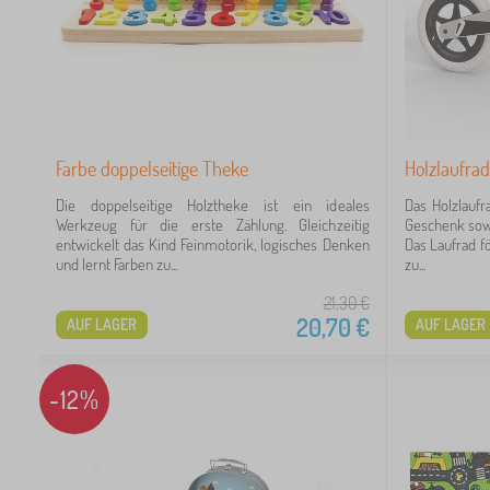
2
1
Farbe doppelseitige Theke
Holzlaufra
Die doppelseitige Holztheke ist ein ideales
Das Holzlaufr
 €
Werkzeug für die erste Zählung. Gleichzeitig
Geschenk sowo
entwickelt das Kind Feinmotorik, logisches Denken
Das Laufrad fö
und lernt Farben zu...
zu...
21,30
€
20,70
€
AUF LAGER
AUF LAGER
-12%