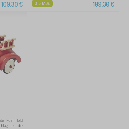
109,30
€
109,30
€
3-5 TAGE
te kein Held
chlag für die