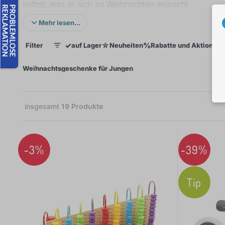
selbst, was er sich zu Weihnachten wünscht.
Mehr lesen...
<< Weihnachtsgeschenk-Guide
✓
☆
%
Filter
auf Lager
Neuheiten
Rabatte und Aktionen
1
×
Weihnachtsgeschenke für Jungen
insgesamt
19
Produkte
5
-3%
-39%
2
Tip
2
2