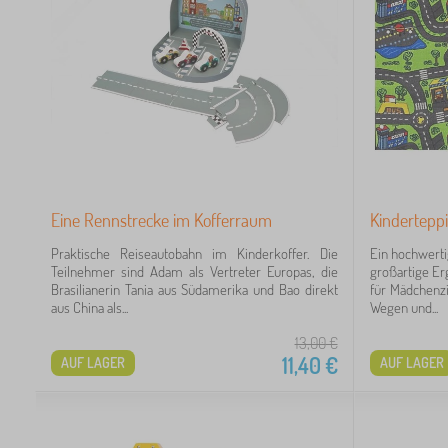
19
24
98
59
Eine Rennstrecke im Kofferraum
Kinderteppi
Praktische Reiseautobahn im Kinderkoffer. Die
Ein hochwerti
Teilnehmer sind Adam als Vertreter Europas, die
großartige Er
Brasilianerin Tania aus Südamerika und Bao direkt
für Mädchenz
aus China als...
Wegen und...
13,00
€
11,40
€
AUF LAGER
AUF LAGER