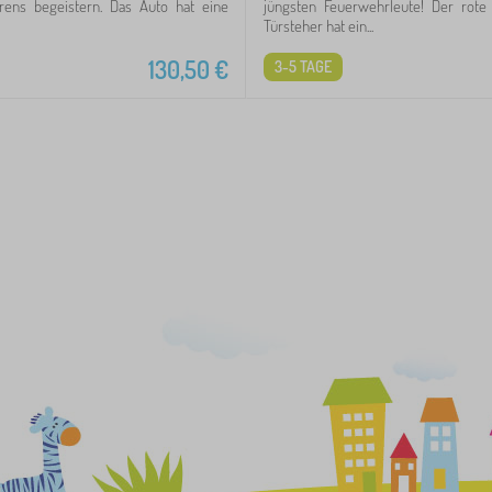
hrens begeistern. Das Auto hat eine
jüngsten Feuerwehrleute! Der rote 
Türsteher hat ein...
130,50
€
3-5 TAGE