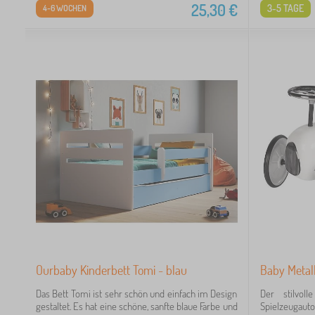
25,30
€
3-5 TAGE
4-6 WOCHEN
Ourbaby Kinderbett Tomi - blau
Baby Metal
Das Bett Tomi ist sehr schön und einfach im Design
Der stilvol
gestaltet. Es hat eine schöne, sanfte blaue Farbe und
Spielzeugaut