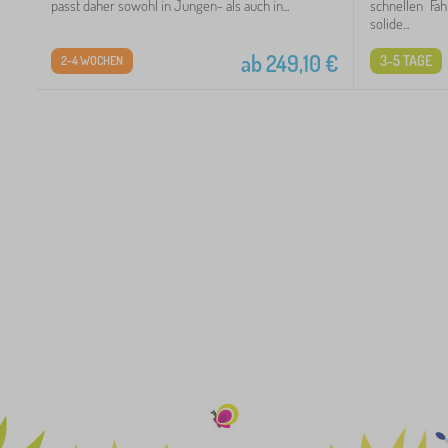
passt daher sowohl in Jungen- als auch in...
schnellen Fa
solide...
ab
249,10
€
3-5 TAGE
2-4 WOCHEN