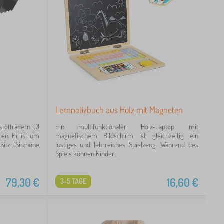
Lernnotizbuch aus Holz mit Magneten
toffrädern (Ø
Ein multifunktionaler Holz-Laptop mit
ren. Er ist um
magnetischem Bildschirm ist gleichzeitig ein
itz (Sitzhöhe
lustiges und lehrreiches Spielzeug. Während des
Spiels können Kinder...
79,30
€
16,60
€
3-5 TAGE