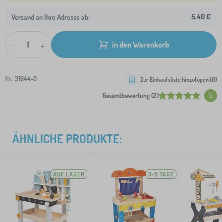
5,40 €
Versand an Ihre Adresse ab:
-
+
in den Warenkorb
Nr.:
31644-0
Zur Einkaufsliste hinzufügen (
0
)
Gesamtbewertung (2)
5
ÄHNLICHE PRODUKTE:
AUF LAGER
3-5 TAGE