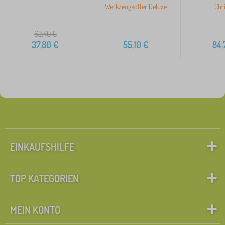
Werkzeugkoffer Deluxe
Chri
62,40
€
37,80
€
55,10
€
84,
EINKAUFSHILFE
TOP KATEGORIEN
MEIN KONTO