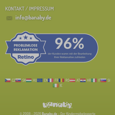
KONTAKT / IMPRESSUM
info@banaby.de
CZ
SK
HU
EN
FR
RO
AT
HR
IT
SI
IE
© 2008 - 2026
Banaby.de
- Der Kindermöbelexperte