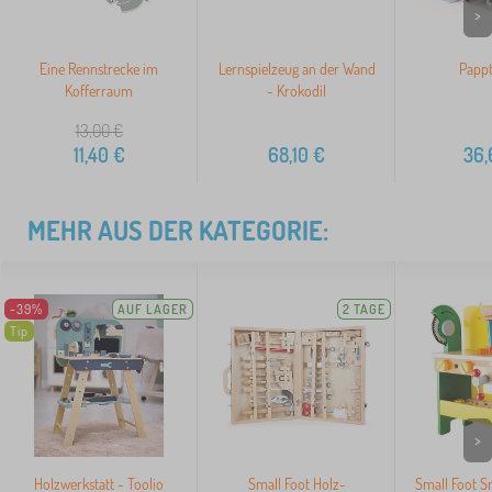
>
Eine Rennstrecke im
Lernspielzeug an der Wand
Pappt
Kofferraum
- Krokodil
13,00
€
11,40
€
68,10
€
36,
MEHR AUS DER KATEGORIE:
-39%
AUF LAGER
2 TAGE
Tip
>
Holzwerkstatt - Toolio
Small Foot Holz-
Small Foot S