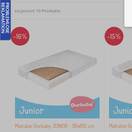
insgesamt
10
Produkte
10
-16%
-15%
 €
Matratze Ourbaby JUNIOR - 90x190 cm
Matratze O