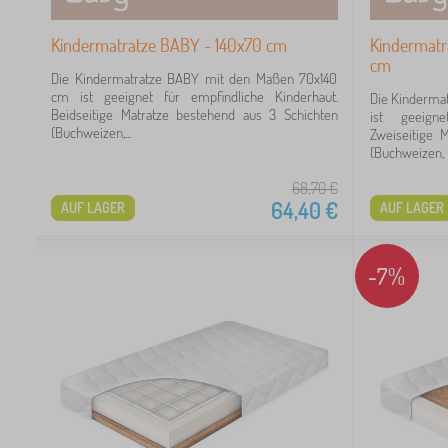
Kindermatratze BABY - 140x70 cm
Kindermatr
cm
Die Kindermatratze BABY mit den Maßen 70x140
cm ist geeignet für empfindliche Kinderhaut.
Die Kinderma
Beidseitige Matratze bestehend aus 3 Schichten
ist geeigne
(Buchweizen,...
Zweiseitige 
(Buchweizen, 
68,70
€
64,40
€
AUF LAGER
AUF LAGER
-7%