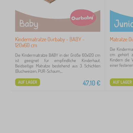
Kindermatratze Ourbaby - BABY -
Matratze O
120x60 cm
Die Kinderma
cm gehört zu
Die Kindermatratze BABY in der Größe 60x120 cm
Kindern die 
ist geeignet für empfindliche Kinderhaut.
einer festeren 
Beidseitige Matratze bestehend aus 3 Schichten
(Buchweizen, PUR-Schaum,...
47,10
€
AUF LAGER
AUF LAGER