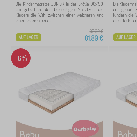
Die Kindermatratze JUNIOR in der Größe 90x190
Die Kinderma
10
cm gehört zu den beidseitigen Matratzen, die
cm gehört zu
Kindern die Wahl zwischen einer weicheren und
Kindern die 
einer festeren Seite...
einer festeren 
24
97,60
€
99
81,80
€
AUF LAGER
AUF LAGER
60
-6%