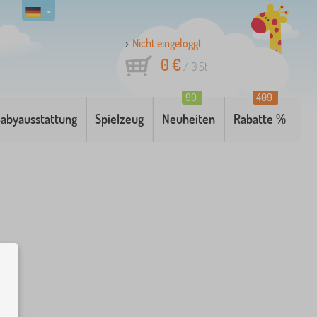
Nicht eingeloggt
0 €
/
0
St
99
409
abyausstattung
Spielzeug
Neuheiten
Rabatte %