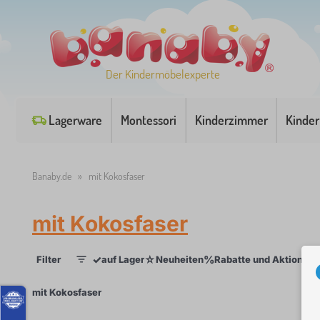
Der Kindermöbelexperte
Lagerware
Montessori
Kinderzimmer
Kinder
Banaby.de
»
mit Kokosfaser
mit Kokosfaser
✓
☆
%
Filter
auf Lager
Neuheiten
Rabatte und Aktionen
1
×
mit Kokosfaser