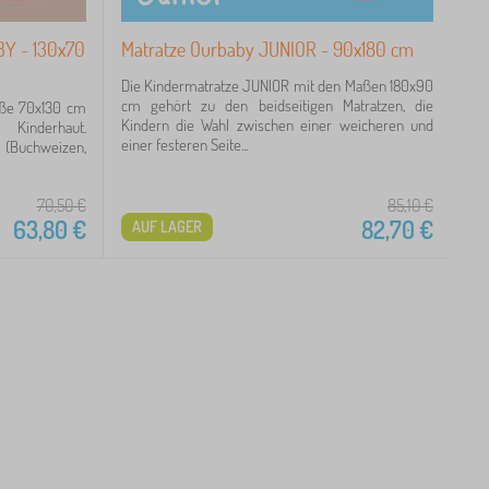
BY - 130x70
Matratze Ourbaby JUNIOR - 90x180 cm
Die Kindermatratze JUNIOR mit den Maßen 180x90
cm gehört zu den beidseitigen Matratzen, die
öße 70x130 cm
Kindern die Wahl zwischen einer weicheren und
 Kinderhaut.
einer festeren Seite...
n (Buchweizen,
70,50
€
85,10
€
63,80
€
82,70
€
AUF LAGER