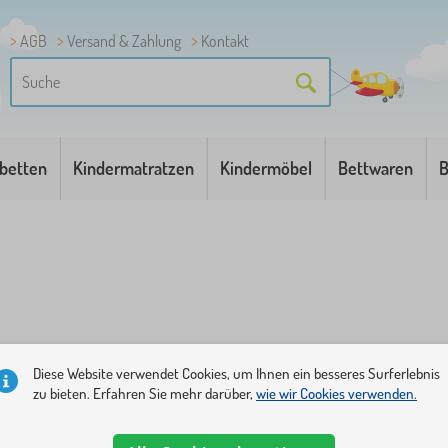
AGB
Versand & Zahlung
Kontakt
betten
Kindermatratzen
Kindermöbel
Bettwaren
B
Kategorien
Preis
Verfügbarkeit
Angebotsart
Tags
1
Diese Website verwendet Cookies, um Ihnen ein besseres Surferlebnis
zu bieten. Erfahren Sie mehr darüber,
wie wir Cookies verwenden.