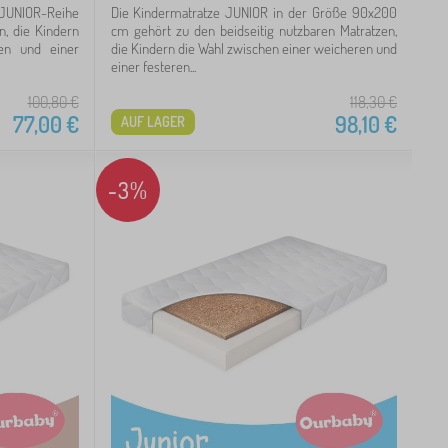
 JUNIOR-Reihe
Die Kindermatratze JUNIOR in der Größe 90x200
n, die Kindern
cm gehört zu den beidseitig nutzbaren Matratzen,
en und einer
die Kindern die Wahl zwischen einer weicheren und
einer festeren...
100,80
€
118,30
€
77,00
€
98,10
€
AUF LAGER
-3%