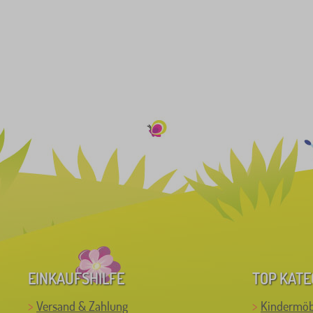
EINKAUFSHILFE
TOP KATE
Versand & Zahlung
Kindermöb