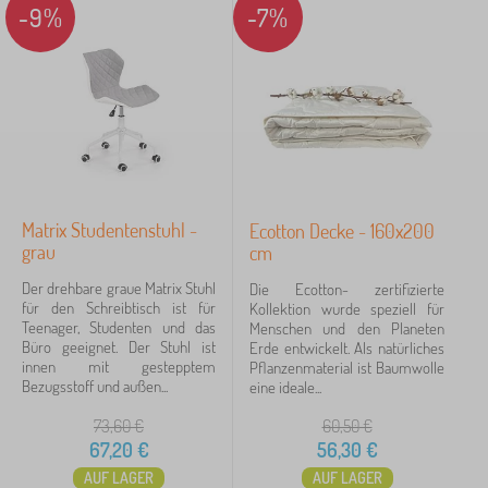
g
u
-9%
-7%
Suche innerhalb des filters
c
e
k
n
k
n
e
d
e
u
i
K
Verfügbarkeit
n
n
t
i
d
B
s
-
Angebotsart
r
s
b
e
e
o
t
n
Tags
1
b
t
s
e
r
_check_it_cz_done
18
✓
Matrix Studentenstuhl -
Ecotton Decke - 160x200
grau
cm
Rabatt
425
Der drehbare graue Matrix Stuhl
Die Ecotton- zertifizierte
für den Schreibtisch ist für
Kollektion wurde speziell für
Neuheiten
98
Teenager, Studenten und das
Menschen und den Planeten
Büro geeignet. Der Stuhl ist
Erde entwickelt. Als natürliches
innen mit gestepptem
Tip
59
Pflanzenmaterial ist Baumwolle
Bezugsstoff und außen...
eine ideale...
73,60
€
60,50
€
Märchenfiguren
67,20
€
56,30
€
AUF LAGER
AUF LAGER