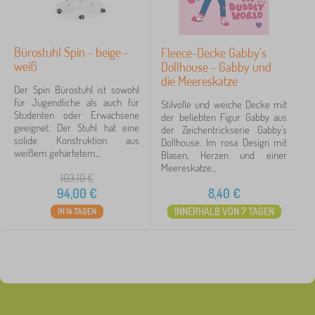
Bürostuhl Spin - beige -
Fleece-Decke Gabby’s
weiß
Dollhouse - Gabby und
die Meereskatze
Der Spin Bürostuhl ist sowohl
für Jugendliche als auch für
Stilvolle und weiche Decke mit
Studenten oder Erwachsene
der beliebten Figur Gabby aus
geeignet. Der Stuhl hat eine
der Zeichentrickserie Gabby’s
solide Konstruktion aus
Dollhouse. Im rosa Design mit
weißem gehärtetem...
Blasen, Herzen und einer
Meereskatze...
103,10
€
94,00
€
8,40
€
INNERHALB VON 7 TAGEN
IN 14 TAGEN