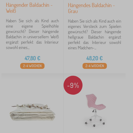
Hängender Baldachin -
Hängendes Baldachin -
Weiß
Grau
Haben Sie sich als Kind auch
Haben Sie sich als Kind auch ein
eine eigene Spielhöhle
eigenes Versteck zum Spielen
gewünscht? Dieser hängende
gewünscht? Dieser hängende
Baldachin in universellem Weiß
hellgraue Baldachin ergänzt
ergänzt perfekt das Interieur
perfekt das Interieur sowohl
sowohl eines...
eines Mädchen-...
47,80
€
48,20
€
2-4 WOCHEN
2-4 WOCHEN
-9%