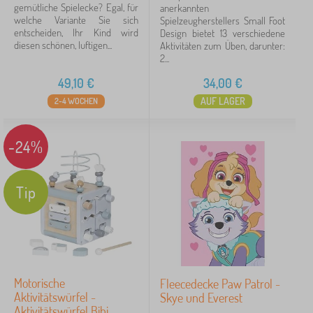
gemütliche Spielecke? Egal, für
anerkannten
welche Variante Sie sich
Spielzeugherstellers Small Foot
entscheiden, Ihr Kind wird
Design bietet 13 verschiedene
diesen schönen, luftigen...
Aktivitäten zum Üben, darunter:
2...
49,10
€
34,00
€
AUF LAGER
2-4 WOCHEN
-24%
Tip
Motorische
Fleecedecke Paw Patrol -
Aktivitätswürfel -
Skye und Everest
Aktivitätswürfel Bibi