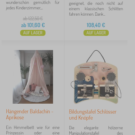
wunderschön gemütlich für
geeignet, die noch nicht auf
jedes Kinderzimmer,...
einem klassischen Schlitten
fahren können. Dank...
ab 122,50
€
ab
101,60
€
108,40
€
AUF LAGER
AUF LAGER
Hängender Baldachin -
Bildungstafel Schlösser
Aprikose
und Knöpfe
Ein Himmelbett wie für eine
Die elegante hölzerne
Prinzessin oder eine
Manipulationstafel des