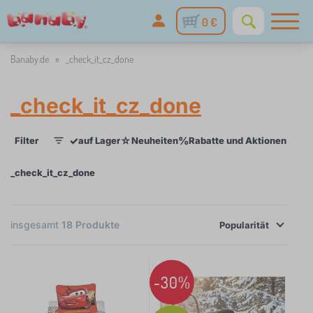
0 €
Banaby.de
»
_check_it_cz_done
_check_it_cz_done
✓
☆
%
Filter
auf Lager
Neuheiten
Rabatte und Aktionen
Kate
1
_check_it_cz_done
×
FILTER
insgesamt
18
Produkte
Popularität
Kategorien
-30%
K
›
3
i
n