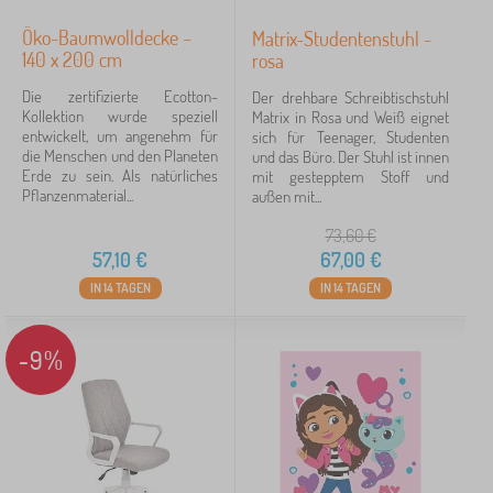
Öko-Baumwolldecke –
Matrix-Studentenstuhl -
140 x 200 cm
rosa
Die zertifizierte Ecotton-
Der drehbare Schreibtischstuhl
Kollektion wurde speziell
Matrix in Rosa und Weiß eignet
entwickelt, um angenehm für
sich für Teenager, Studenten
die Menschen und den Planeten
und das Büro. Der Stuhl ist innen
Erde zu sein. Als natürliches
mit gestepptem Stoff und
Pflanzenmaterial...
außen mit...
73,60
€
57,10
€
67,00
€
IN 14 TAGEN
IN 14 TAGEN
-9%