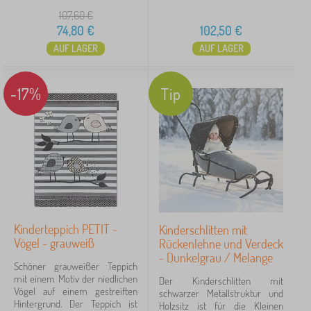
107,60
€
74,80
€
102,50
€
AUF LAGER
AUF LAGER
-17%
Tip
Kinderteppich PETIT -
Kinderschlitten mit
Vögel - grauweiß
Rückenlehne und Verdeck
- Dunkelgrau / Melange
Schöner grauweißer Teppich
mit einem Motiv der niedlichen
Der Kinderschlitten mit
Vögel auf einem gestreiften
schwarzer Metallstruktur und
Hintergrund. Der Teppich ist
Holzsitz ist für die Kleinen