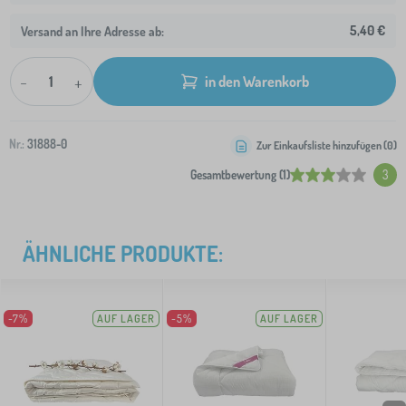
5,40 €
Versand an Ihre Adresse ab:
-
+
in den Warenkorb
Nr.:
31888-0
Zur Einkaufsliste hinzufügen (
0
)
Gesamtbewertung (1)
3
ÄHNLICHE PRODUKTE:
-7%
AUF LAGER
-5%
AUF LAGER