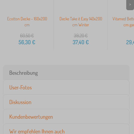
>
Ecotton Decke - 160x200
Decke Take it Easy 140x200
Vitamed Bett
cm
cm Winter
cm gan
60,50
€
39,20
€
56,30
€
37,40
€
29,
Beschreibung
User-Fotos
Diskussion
Kundenbewertungen
Wir empfehlen Ihnen auch