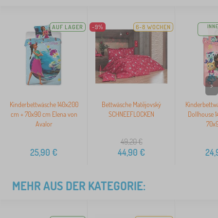
AUF LAGER
-9%
6-8 WOCHEN
INN
>
Kinderbettwäsche 140x200
Bettwäsche Matějovský
Kinderbettw
cm + 70x90 cm Elena von
SCHNEEFLOCKEN
Dollhouse 
Avalor
70x
49,20
€
25,90
€
44,90
€
24,
MEHR AUS DER KATEGORIE: