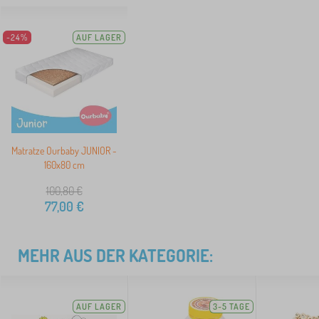
-24%
AUF LAGER
Matratze Ourbaby JUNIOR -
160x80 cm
100,80
€
77,00
€
MEHR AUS DER KATEGORIE:
AUF LAGER
3-5 TAGE