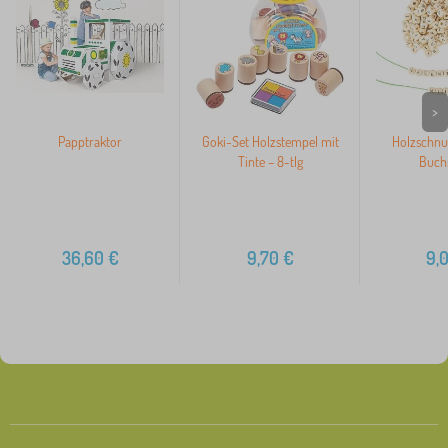
>
Papptraktor
Goki-Set Holzstempel mit
Holzschnu
Tinte – 8-tlg
Buch
36,60
€
9,70
€
9,