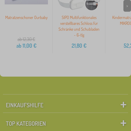
>
Matratzenschoner Ourbaby
SIPO Multifunktionales
Kindermatr
verstellbares Schloss für
MIKROC
Schränke und Schubladen
- 6-tlg
ab 12,30
€
ab
11,00
€
21,80
€
52,
EINKAUFSHILFE
TOP KATEGORIEN