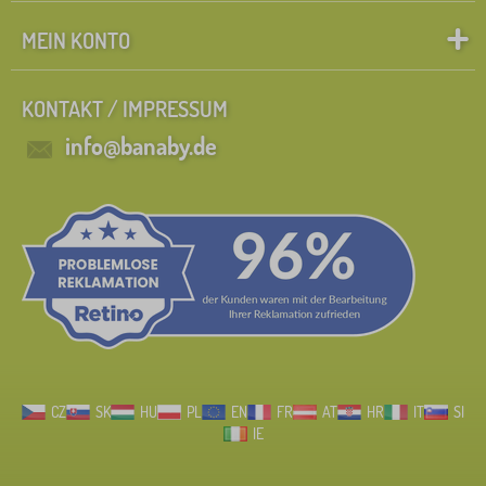
MEIN KONTO
KONTAKT / IMPRESSUM
info@banaby.de
CZ
SK
HU
PL
EN
FR
AT
HR
IT
SI
IE