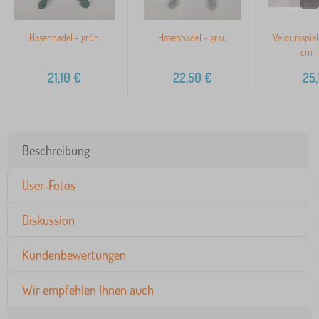
Hasennadel - grün
Hasennadel - grau
Veloursspie
cm -
21,10
€
22,50
€
25,
Beschreibung
User-Fotos
Diskussion
Kundenbewertungen
Wir empfehlen Ihnen auch