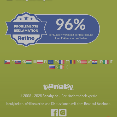
CZ
SK
HU
PL
EN
FR
RO
AT
HR
IT
SI
IE
© 2008 - 2026
Banaby.de
- Der Kindermöbelexperte
Neuigkeiten, Wettbewerbe und Diskussionen mit dem Bear auf Facebook.