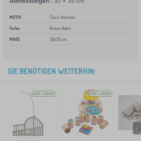
Abmessungen
: 30 x 35 cm
MOTIV
:
Tiere, Häschen
Farbe
:
Braun, Natur
MAßE
:
30x35 cm
SIE BENÖTIGEN WEITERHIN:
AUF LAGER
AUF LAGER
>