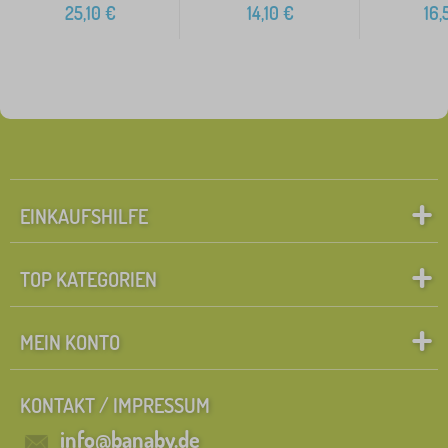
25,10
€
14,10
€
16,
EINKAUFSHILFE
TOP KATEGORIEN
MEIN KONTO
KONTAKT / IMPRESSUM
info@banaby.de