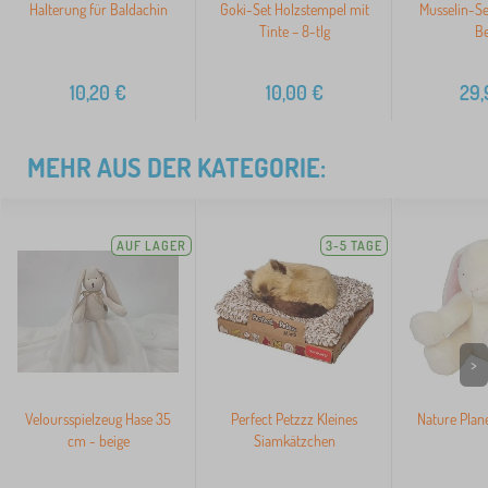
Halterung für Baldachin
Goki-Set Holzstempel mit
Musselin-Se
Tinte – 8-tlg
Be
10,20
€
10,00
€
29,
MEHR AUS DER KATEGORIE:
AUF LAGER
3-5 TAGE
>
Veloursspielzeug Hase 35
Perfect Petzzz Kleines
Nature Plan
cm - beige
Siamkätzchen