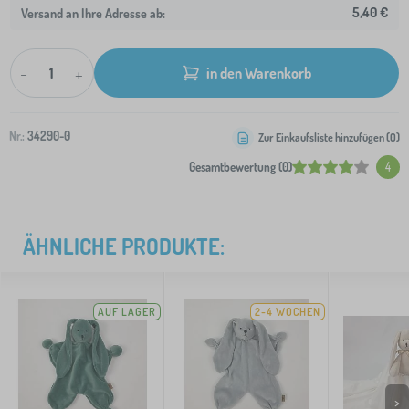
5,40 €
Versand an Ihre Adresse ab:
-
+
in den Warenkorb
Nr.:
34290-0
Zur Einkaufsliste hinzufügen (
0
)
Gesamtbewertung (0)
4
ÄHNLICHE PRODUKTE:
AUF LAGER
2-4 WOCHEN
>