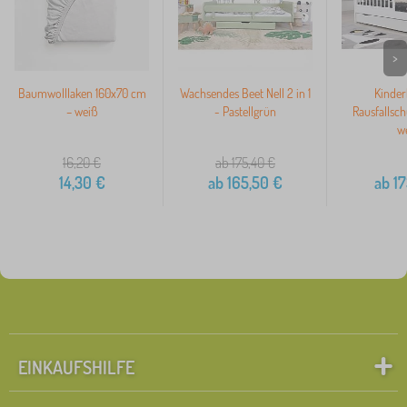
>
Baumwolllaken 160x70 cm
Wachsendes Beet Nell 2 in 1
Kinder
– weiß
- Pastellgrün
Rausfallsc
w
16,20
€
ab 175,40
€
14,30
€
ab
165,50
€
ab
17
EINKAUFSHILFE