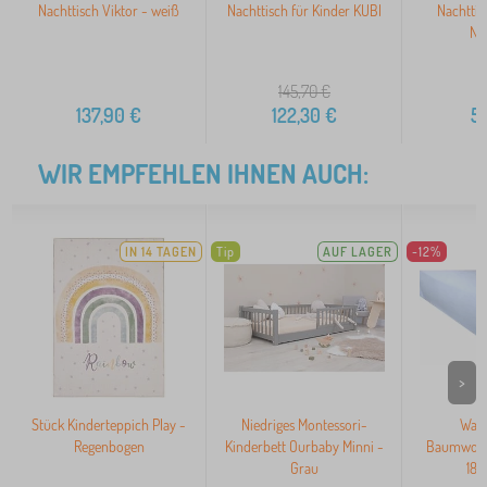
Nachttisch Viktor - weiß
Nachttisch für Kinder KUBI
Nachttis
Na
145,70
€
137,90
€
122,30
€
5
WIR EMPFEHLEN IHNEN AUCH:
IN 14 TAGEN
Tip
AUF LAGER
-12%
>
Stück Kinderteppich Play -
Niedriges Montessori-
Wass
Regenbogen
Kinderbett Ourbaby Minni -
Baumwolll
Grau
180