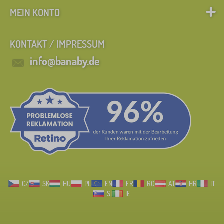
MEIN KONTO
KONTAKT / IMPRESSUM
info@banaby.de
CZ
SK
HU
PL
EN
FR
RO
AT
HR
IT
SI
IE