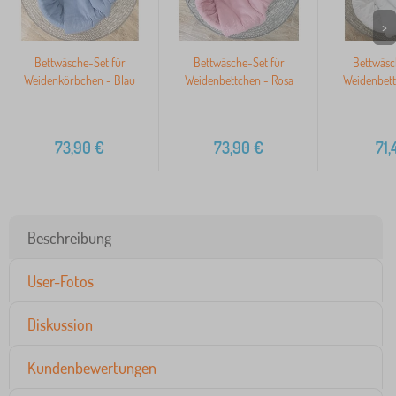
>
Bettwäsche-Set für
Bettwäsche-Set für
Bettwäsc
Weidenkörbchen - Blau
Weidenbettchen - Rosa
Weidenbett
73,90
€
73,90
€
71,
Beschreibung
User-Fotos
Diskussion
Kundenbewertungen