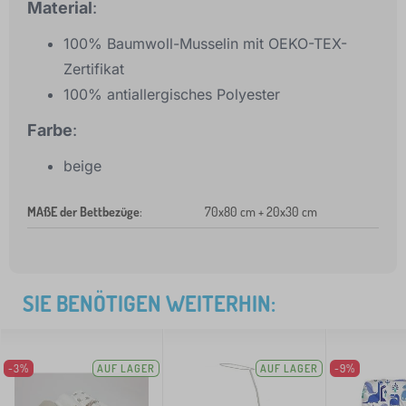
Material
:
100% Baumwoll-Musselin mit OEKO-TEX-
Zertifikat
100% antiallergisches Polyester
Farbe
:
beige
MAßE der Bettbezüge
:
70x80 cm + 20x30 cm
SIE BENÖTIGEN WEITERHIN:
-3%
AUF LAGER
AUF LAGER
-9%