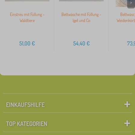
>
Einstreu mit Füllung -
Bettwäsche mit Füllung -
Bettwäsc
Waldtiere
Igel und Co
Weidenkörb
51,00
€
54,40
€
73,
EINKAUFSHILFE
TOP KATEGORIEN