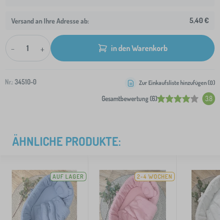
5,40 €
Versand an Ihre Adresse ab:
-
+
in den Warenkorb
Nr.:
34510-0
Zur Einkaufsliste hinzufügen (
0
)
Gesamtbewertung (6)
3.8
ÄHNLICHE PRODUKTE:
AUF LAGER
2-4 WOCHEN