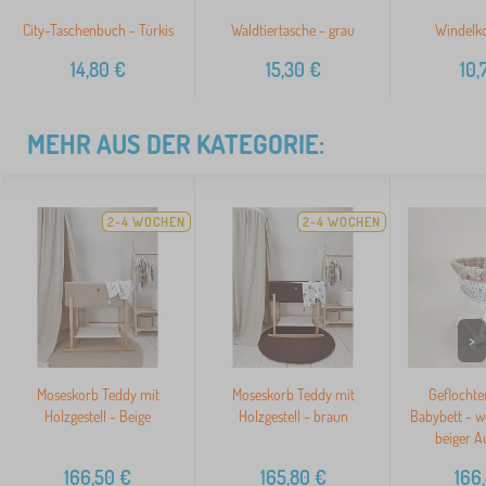
City-Taschenbuch - Türkis
Waldtiertasche - grau
Windelko
14,80
€
15,30
€
10,
MEHR AUS DER KATEGORIE:
2-4 WOCHEN
2-4 WOCHEN
>
Moseskorb Teddy mit
Moseskorb Teddy mit
Geflochte
Holzgestell - Beige
Holzgestell - braun
Babybett - w
beiger A
166,50
€
165,80
€
166