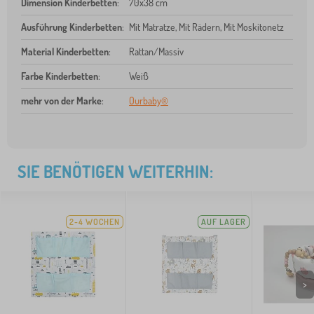
Dimension Kinderbetten
:
70x38 cm
Ausführung Kinderbetten
:
Mit Matratze, Mit Rädern, Mit Moskitonetz
Material Kinderbetten
:
Rattan/Massiv
Farbe Kinderbetten
:
Weiß
mehr von der Marke
:
Ourbaby®
SIE BENÖTIGEN WEITERHIN:
2-4 WOCHEN
AUF LAGER
>