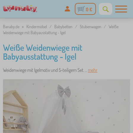
0 €
Banaby.de
»
Kindermöbel
/
Babybetten
/
Stubenwagen
/
Weiße
Weidenwiege mit Babyausstattung - Igel
Weiße Weidenwiege mit
Babyausstattung - Igel
Weidenwiege mit Igelmotiv und 5-teiligem Set. ..
mehr