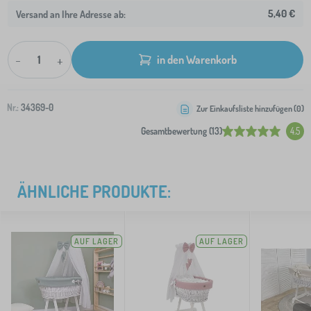
5,40 €
Versand an Ihre Adresse ab:
-
+
in den Warenkorb
Nr.:
34369-0
Zur Einkaufsliste hinzufügen (
0
)
Gesamtbewertung (13)
4.5
ÄHNLICHE PRODUKTE:
AUF LAGER
AUF LAGER