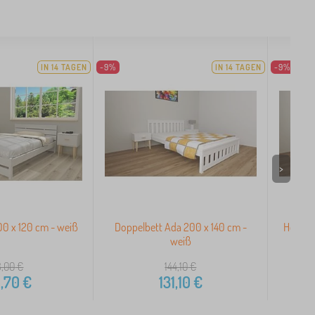
IN 14 TAGEN
-9%
IN 14 TAGEN
-9%
>
00 x 120 cm - weiß
Doppelbett Ada 200 x 140 cm -
Holzbet
weiß
3,00
€
144,10
€
,70
€
131,10
€