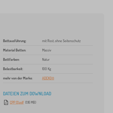
Bettausführung
:
mit Rost, ohne Seitenschutz
Material Betten
:
Massiv
Bettfarben
:
Natur
Belastbarkeit
:
100 Kg
mehr von der Marke
:
ADEKO®
DATEIEN ZUM DOWNLOAD
CPP (1).pdf
(1.16 MB)