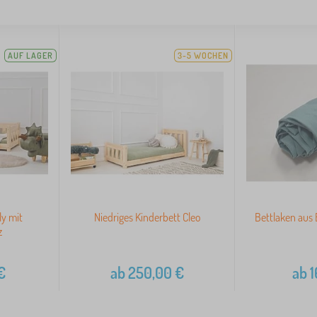
AUF LAGER
3-5 WOCHEN
ly mit
Niedriges Kinderbett Cleo
Bettlaken aus
z
€
ab
250,00
€
ab
1