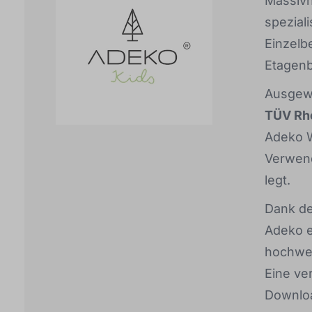
Massivh
speziali
Einzelb
Etagenb
Ausgewä
TÜV Rh
Adeko W
Verwend
legt.
Dank de
Adeko e
hochwer
Eine ve
Downloa