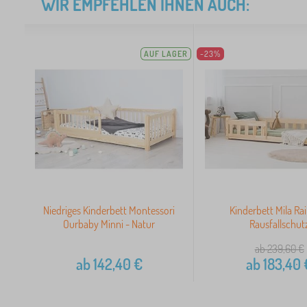
WIR EMPFEHLEN IHNEN AUCH:
AUF LAGER
-23%
Niedriges Kinderbett Montessori
Kinderbett Mila Rai
Ourbaby Minni - Natur
Rausfallschut
ab 239,60
€
ab
142,40
€
ab
183,40