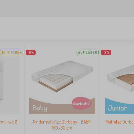
IN 14 TAGEN
-6%
AUF LAGER
-3%
cm – weiß
Kindermatratze Ourbaby - BABY
Matratze Ourba
160x80 cm