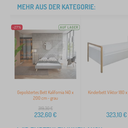
MEHR AUS DER KATEGORIE:
-27%
AUF LAGER
Gepolstertes Bett Kalifornia 140 x
Kinderbett Viktor 180 x
200 cm - grau
319,30
€
232,60
€
323,10
€