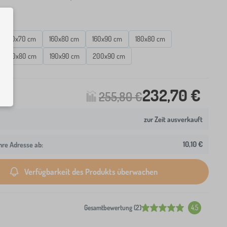
160x70 cm
160x80 cm
160x90 cm
180x80 cm
190x80 cm
190x90 cm
200x90 cm
232,70 €
255,80 €
zur Zeit ausverkauft
10,10 €
hre Adresse ab:
Verfügbarkeit des Produkts überwachen
Gesamtbewertung (2)
4.5