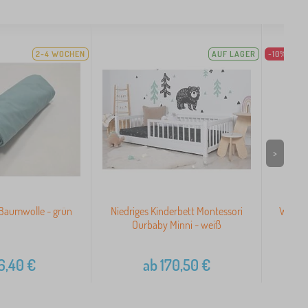
2-4 WOCHEN
AUF LAGER
-10%
>
 Baumwolle - grün
Niedriges Kinderbett Montessori
Wasser
Ourbaby Minni - weiß
Ourb
6,40
€
ab
170,50
€