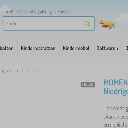
AGB
Versand & Zahlung
Kontakt
betten
Kindermatratzen
Kindermöbel
Bettwaren
B
driges Kinderbett Nathan
MOMENT
Rabatt
Niedrig
Das niedrig
skandinavis
ermöglicht