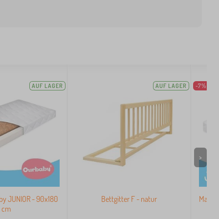
AUF LAGER
AUF LAGER
-7%
>
by JUNIOR - 90x180
Bettgitter F - natur
Matrat
cm