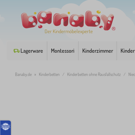
Der Kindermöbelexperte
Lagerware
Montessori
Kinderzimmer
Kinder
Banaby.de
»
Kinderbetten
/
Kinderbetten ohne Rausfallschutz
/
Nie