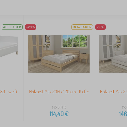
AUF LAGER
-23%
IN 14 TAGEN
-15%
 80 - weiß
Holzbett Max 200 x 120 cm - Kiefer
Holzbett Max 2
149,50
€
17
114,40
€
146