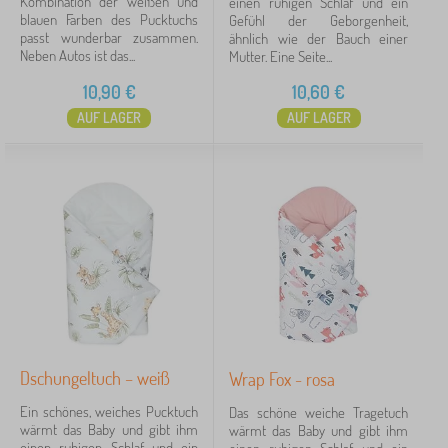
Kombination der weißen und
einen ruhigen Schlaf und ein
blauen Farben des Pucktuchs
Gefühl der Geborgenheit,
für Jungs
1
passt wunderbar zusammen.
ähnlich wie der Bauch einer
Neben Autos ist das...
Mutter. Eine Seite...
für Mädchen
1
10,90
€
10,60
€
mehr...
AUF LAGER
AUF LAGER
>
Preis
9 €
53 €
Filtern
Suche innerhalb des filters
Dschungeltuch – weiß
Wrap Fox - rosa
Verfügbarkeit
Ein schönes, weiches Pucktuch
Das schöne weiche Tragetuch
wärmt das Baby und gibt ihm
wärmt das Baby und gibt ihm
Angebotsart
einen ruhigen Schlaf und ein