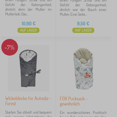
einen ruhigen Schlaf und ein
Gefühl der Geborgenheit,
Gefühl der Geborgenheit,
Tags
ähnlich dem der Mutter im
ähnlich wie der Bauch einer
Mutterleib. Das...
Mutter. Eine Seite...
10,90
€
9,50
€
Löschen
FILTERN
AUF LAGER
AUF LAGER
-7%
Wickeldecke für Autositz -
FOX Pucksack –
Forest
gewöhnlich
Starten Sie stilvoll und bequem
Ein wunderschönes Pucktuch
mit unserer Wickeldecke für