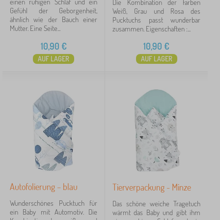
einen ruhigen Schlaf und ein
Die Kombination der Farben
Gefühl der Geborgenheit,
Weiß, Grau und Rosa des
Rosa
2
ähnlich wie der Bauch einer
Pucktuchs passt wunderbar
Mutter. Eine Seite...
zusammen. Eigenschaften :...
mehr...
10,90
€
10,90
€
>
AUF LAGER
AUF LAGER
Maße
80x80 cm
4
Motiv
Tiere
4
Auto
1
Autofolierung – blau
Tierverpackung - Minze
Berge
1
Wunderschönes Pucktuch für
Das schöne weiche Tragetuch
Fuchs
1
ein Baby mit Automotiv. Die
wärmt das Baby und gibt ihm