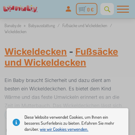
0 €
Banaby.de
»
Babyausstattung
/
Fußsäcke und Wickeldecken
/
Wickeldecken
Wickeldecken
-
Fußsäcke
und Wickeldecken
Ein Baby braucht Sicherheit und dazu dient am
besten ein Wickeldeckchen. Es bietet dem Kind
Wärme und das feste Umwickeln erinnert es an die
Zeit im Mutterbauch. Das Wickeldeckchen lässt sich
schnell und einfach mit dem Klettverschluss oder
Mehr lesen...
Diese Website verwendet Cookies, um Ihnen ein
dem Band zu zumachen und verbinden. Die meisten
besseres Surferlebnis zu bieten. Erfahren Sie mehr
darüber,
wie wir Cookies verwenden.
✓
%
Filter
auf Lager
Rabatte und Aktionen
Farben
Maße
Mot
Wickeldeckchen sind in beidseitiger Ausführung und