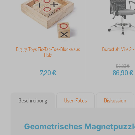
Bigjigs Toys Tic-Tac-Toe-Blöcke aus
Bürostuhl Vire 2 -
Holz
95,20
€
7,20
€
86,90
€
Beschreibung
User-Fotos
Diskussion
Geometrisches Magnetpuzzl