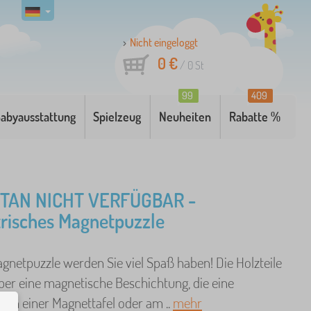
Nicht eingeloggt
0 €
/
0
St
99
409
abyausstattung
Spielzeug
Neuheiten
Rabatte %
AN NICHT VERFÜGBAR -
risches Magnetpuzzle
gnetpuzzle werden Sie viel Spaß haben! Die Holzteile
ber eine magnetische Beschichtung, die eine
 an einer Magnettafel oder am ..
mehr