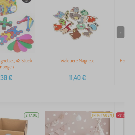
>
agnetset, 42 Stück –
Waldtiere Magnete
Holzmag
enbogen
,30
€
11,40
€
2 TAGE
IN 14 TAGEN
-31%