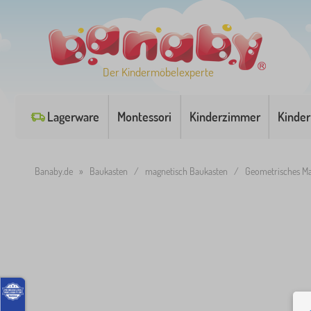
Der Kindermöbelexperte
Lagerware
Montessori
Kinderzimmer
Kinder
Banaby.de
»
Baukasten
/
magnetisch Baukasten
/
Geometrisches M