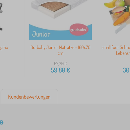
 grau
Ourbaby Junior Matratze - 160x70
small foot Schn
cm
Lebensm
67,30
€
59,80
€
30
Kundenbewertungen
e