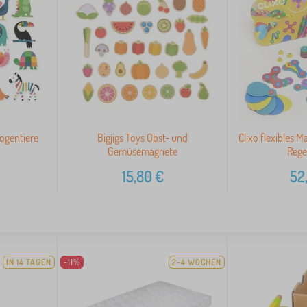
ogentiere
Bigjigs Toys Obst- und
Clixo flexibles M
Gemüsemagnete
Reg
15,80
€
52
IN 14 TAGEN
-11%
2-4 WOCHEN