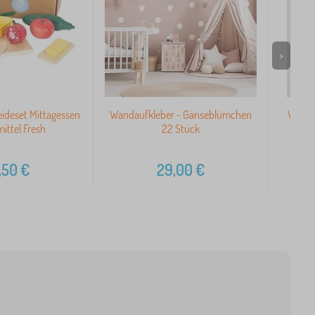
>
eideset Mittagessen
Wandaufkleber - Gänseblümchen
Winter
ittel Fresh
22 Stück
,50
€
29,00
€