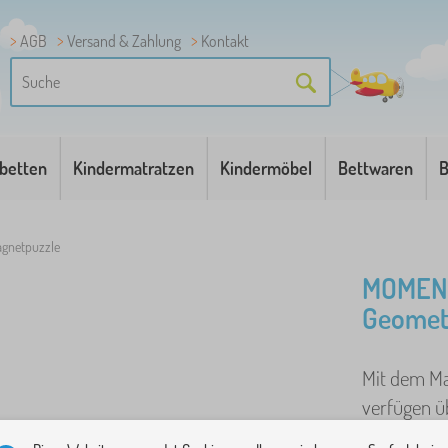
AGB
Versand & Zahlung
Kontakt
betten
Kindermatratzen
Kindermöbel
Bettwaren
B
agnetpuzzle
MOMENT
Geomet
Mit dem Ma
verfügen ü
Befestigung