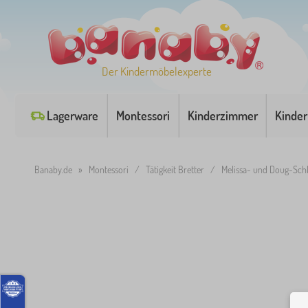
Der Kindermöbelexperte
Lagerware
Montessori
Kinderzimmer
Kinder
Banaby.de
»
Montessori
/
Tätigkeit Bretter
/
Melissa- und Doug-Schl