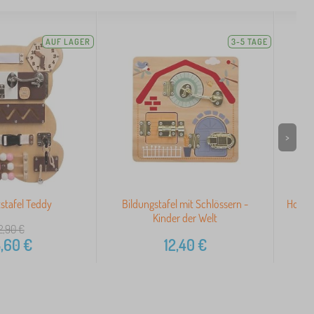
AUF LAGER
3-5 TAGE
>
tstafel Teddy
Bildungstafel mit Schlössern -
Holz-A
Kinder der Welt
2,90
€
,60
€
12,40
€