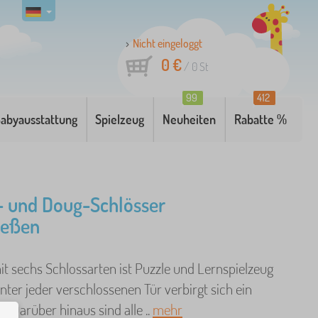
Nicht eingeloggt
0 €
/
0
St
99
412
abyausstattung
Spielzeug
Neuheiten
Rabatte %
- und Doug-Schlösser
ießen
it sechs Schlossarten ist Puzzle und Lernspielzeug
inter jeder verschlossenen Tür verbirgt sich ein
d. Darüber hinaus sind alle ..
mehr