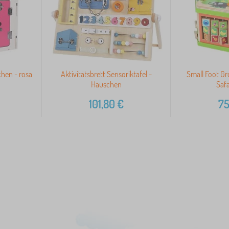
chen - rosa
Aktivitätsbrett Sensoriktafel -
Small Foot Gr
Häuschen
Safa
101,80
€
75