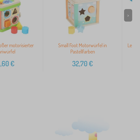
>
oßer motorisierter
Small Foot Motorwürfel in
Lernsp
riwürfel
Pastellfarben
,60
€
32,70
€