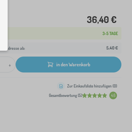
36,40 €
3-5 TAGE
5,40 €
hre Adresse ab:
+
in den Warenkorb
Zur Einkaufsliste hinzufügen (
0
)
Gesamtbewertung (5)
4.6