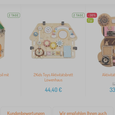
2 TAGE
2 TAGE
-36%
Tip
il mit
2Kids Toys Aktivitätsbrett
Aktivitä
Löwenhaus
5
44,40
€
33
Kundenbewertungen
Wir empfehlen Ihnen auch