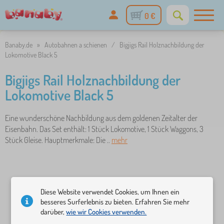
0 €
Banaby.de
»
Autobahnen a schienen
/
Bigjigs Rail Holznachbildung der
Lokomotive Black 5
Bigjigs Rail Holznachbildung der
Lokomotive Black 5
Eine wunderschöne Nachbildung aus dem goldenen Zeitalter der
Eisenbahn. Das Set enthält: 1 Stück Lokomotive, 1 Stück Waggons, 3
Stück Gleise. Hauptmerkmale: Die ..
mehr
Diese Website verwendet Cookies, um Ihnen ein
besseres Surferlebnis zu bieten. Erfahren Sie mehr
darüber,
wie wir Cookies verwenden.