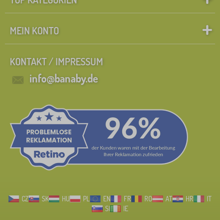
MEIN KONTO
KONTAKT / IMPRESSUM
info@banaby.de
CZ
SK
HU
PL
EN
FR
RO
AT
HR
IT
SI
IE