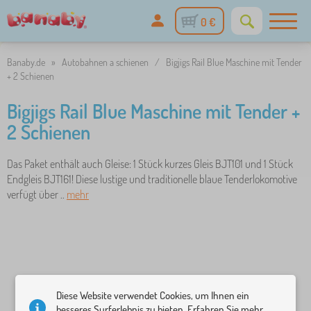
0 €
Banaby.de
»
Autobahnen a schienen
/
Bigjigs Rail Blue Maschine mit Tender
+ 2 Schienen
Bigjigs Rail Blue Maschine mit Tender +
2 Schienen
Das Paket enthält auch Gleise: 1 Stück kurzes Gleis BJT101 und 1 Stück
Endgleis BJT161! Diese lustige und traditionelle blaue Tenderlokomotive
verfügt über ..
mehr
Diese Website verwendet Cookies, um Ihnen ein
besseres Surferlebnis zu bieten. Erfahren Sie mehr